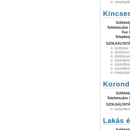
vendéglá
Kincses
Székhel
Telefonszám 
Fax 
Telephel
SZOLGÁLTAT
építőipar
építőipari
építőany
épületkiv
épületfelú
épületfen
magasépí
Korondi
Székhel
Telefonszám 
SZOLGÁLTAT
épületfen
Lakás é
Székhel