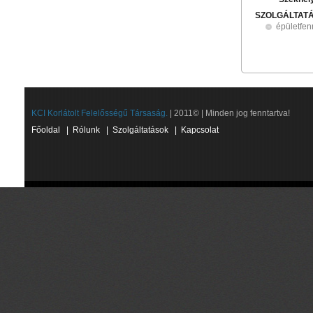
SZOLGÁLTAT
épületfen
KCI Korlátolt Felelősségű Társaság.
| 2011© | Minden jog fenntartva!
Főoldal
|
Rólunk
|
Szolgáltatások
|
Kapcsolat