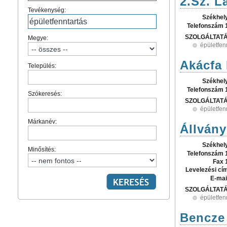
2.Sz. L
Tevékenység:
Székhel
Telefonszám 
SZOLGÁLTAT
Megye:
épületfen
Akácfa 
Település:
Székhel
Telefonszám 
Szókeresés:
SZOLGÁLTAT
épületfen
Márkanév:
Állvány
Székhel
Minősítés:
Telefonszám 
Fax 
Levelezési cí
E-mai
SZOLGÁLTAT
épületfen
Bencze 