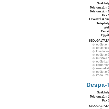
Székhel
Telefonszám 
Telefonszám 
Fax 
Levelezési cí
Telephel
Web
E-mai
Egyé
SZOLGÁLTAT
épületfen
épületfej
fővállalk
épületfelú
műszaki e
épületkar
karbantar
üzemelte
épületfelú
iroda üze
Despa-T
Székhel
Telefonszám 
Fax 
SZOLGÁLTAT