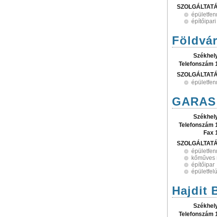
SZOLGÁLTAT
épületfen
építőipar
Földvár
Székhel
Telefonszám 
SZOLGÁLTAT
épületfen
GARAS 
Székhel
Telefonszám 
Fax 
SZOLGÁLTAT
épületfen
kőműves
építőipar
épületfelú
Hajdit B
Székhel
Telefonszám 