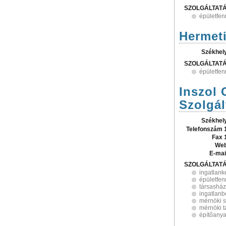
SZOLGÁLTAT
épületfen
Hermeti
Székhel
SZOLGÁLTAT
épületfen
Inszol 
Szolgál
Székhel
Telefonszám 
Fax 
Web
E-mai
SZOLGÁLTAT
ingatlank
épületfen
társasház
ingatlan
mérnöki s
mérnöki 
építőany