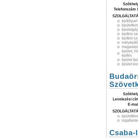
Székhel
Telefonszám 
SZOLGÁLTAT
építőipari
épületfen
épületgép
építési sz
építési s
mélyépítő
magasépí
épület, h
építés
épület ép
épület ko
Budaörs
Szövet
Székhel
Levelezési cí
E-mai
SZOLGÁLTAT
épületfen
ingatlank
Csaba-I