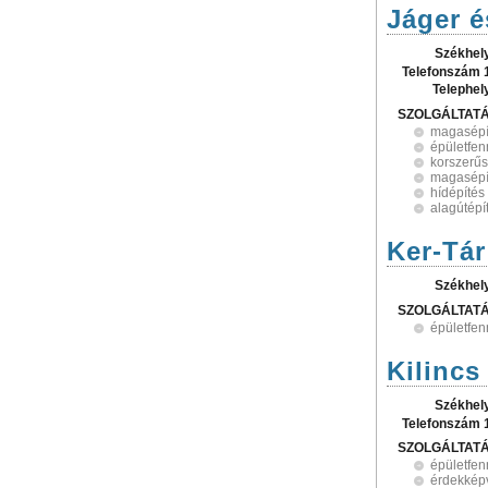
Jáger é
Székhel
Telefonszám 
Telephel
SZOLGÁLTAT
magasépí
épületfen
korszerűs
magasépí
hídépítés
alagútépí
Ker-Tár
Székhel
SZOLGÁLTAT
épületfen
Kilincs
Székhel
Telefonszám 
SZOLGÁLTAT
épületfen
érdekképv