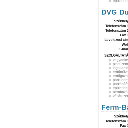
épületfen
DVG Du
Székhel
Telefonszám 
Telefonszám 
Fax 
Levelezési cí
Web
E-mai
SZOLGÁLTAT
vagyonke
piacüzem
ingatlanfe
erdőműve
erdőgazd
park fenn
parképíté
épületfen
beruházá
vásárüze
Ferm-Ba
Székhel
Telefonszám 
Fax 