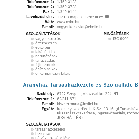
Telefonszám 1:
1/450-3123
Telefonszám 2:
1/350-3728
Fax 1:
1/340-9144
Levelezési cím:
1131 Budapest , Béke út 65.
Web:
www.avkrt.hu
E-mail:
vagyonkez.avkrt@chello.hu
SZOLGÁLTATÁSOK
MINŐSÍTÉSEK
vagyonkezelés
ISO 9001
értékbecslés
építőipar
lakásépítés
beruházások
tanácsadás
fejlesztések
építési telkek
önkormányzati lakás
Aranyház Társasházkezelő és Szolgáltató B
Székhely:
6722 Szeged , Moszkvai krt. 32/a.
Telefonszám 1:
62/311-671
E-mail:
kiszner.marta@invitel.hu
Egyéb:
Irodai nyitvatartás: H-K-Sz.: 13-16-ig! Társasháza
társasházak takarítása, ingatlaközvetítés, közös
JOGI HÁTTÉR).
SZOLGÁLTATÁSOK
társasházkezelés
biztosítás
pályázatok készítése