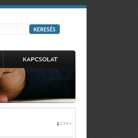
1
2
3
4
»