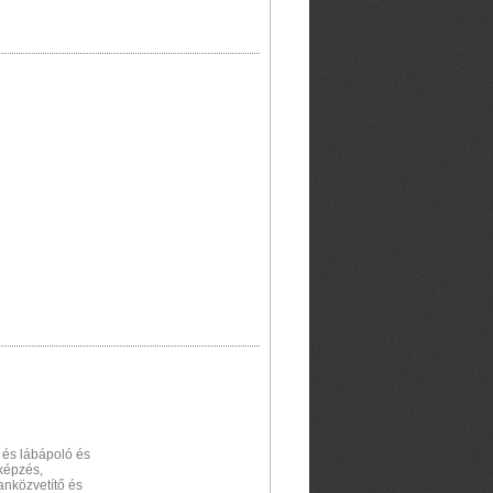
- és lábápoló és
képzés,
anközvetítő és