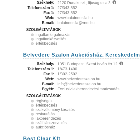
Székhely:
2120 Dunakeszi , Ifjúság utca 3.
Telefonszám 1:
27/343-852
Fax 1:
27/343-852
Web:
www.bataineesfia.hu
E-mail:
bataineesfia@vnet.hu
SZOLGÁLTATÁSOK
ingatlanforgalmazás
ingatlanközvetítés
értékbecslés
Belvedere Szalon Aukciósház, Kereskedelmi 
Székhely:
1051 Budapest , Szent István tér 12.
Telefonszám 1:
1/473-1400
Fax 1:
1/302-2502
Web:
www.belvedereszalon.hu
E-mail:
info@belvedereszalon.hu
Egyéb:
Exclusiv lakberendezési tanácsadás.
SZOLGÁLTATÁSOK
régiségek
értékbecslés
szakvélemény készítés
restaurálás
lakberendezés
szállításszervezés
aukciósház
Best Clear Kft.