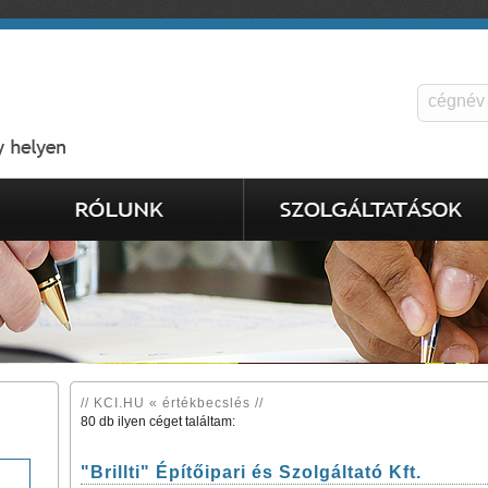
// KCI.HU « értékbecslés //
80 db ilyen céget találtam:
"Brillti" Építőipari és Szolgáltató Kft.