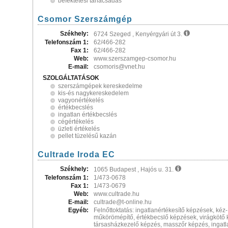
befektetési tanácsadás
Csomor Szerszámgép
Székhely:
6724 Szeged , Kenyérgyári út 3.
Telefonszám 1:
62/466-282
Fax 1:
62/466-282
Web:
www.szerszamgep-csomor.hu
E-mail:
csomoris@vnet.hu
SZOLGÁLTATÁSOK
szerszámgépek kereskedelme
kis-és nagykereskedelem
vagyonértékelés
értékbecslés
ingatlan értékbecslés
cégértékelés
üzleti értékelés
pellet tüzelésű kazán
Cultrade Iroda EC
Székhely:
1065 Budapest , Hajós u. 31.
Telefonszám 1:
1/473-0678
Fax 1:
1/473-0679
Web:
www.cultrade.hu
E-mail:
cultrade@t-online.hu
Egyéb:
Felnőttoktatás: ingatlanértékesítő képzések, kéz
műkörömépítő, értékbecslő képzések, virágkötő 
társasházkezelő képzés, masszőr képzés, ingatl