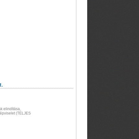
t.
k elindítása,
képviselet (TELJES