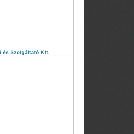
és Szolgáltató Kft.