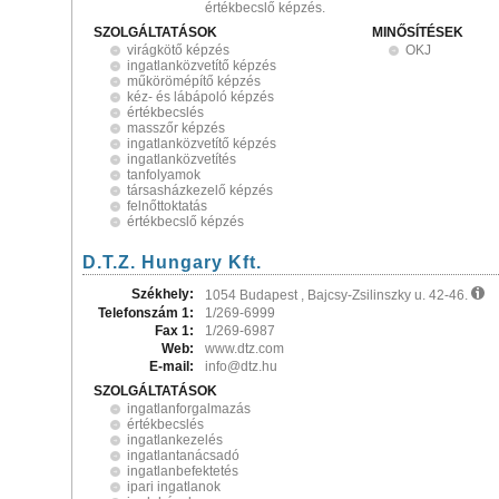
értékbecslő képzés.
SZOLGÁLTATÁSOK
MINŐSÍTÉSEK
virágkötő képzés
OKJ
ingatlanközvetítő képzés
műkörömépítő képzés
kéz- és lábápoló képzés
értékbecslés
masszőr képzés
ingatlanközvetítő képzés
ingatlanközvetítés
tanfolyamok
társasházkezelő képzés
felnőttoktatás
értékbecslő képzés
D.T.Z. Hungary Kft.
Székhely:
1054 Budapest , Bajcsy-Zsilinszky u. 42-46.
Telefonszám 1:
1/269-6999
Fax 1:
1/269-6987
Web:
www.dtz.com
E-mail:
info@dtz.hu
SZOLGÁLTATÁSOK
ingatlanforgalmazás
értékbecslés
ingatlankezelés
ingatlantanácsadó
ingatlanbefektetés
ipari ingatlanok