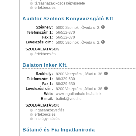
társasházak közös képviselete
értékbecslés
Auditor Szolnok Könyvvizsgáló Kft.
Székhely:
5000 Szolnok , Óvoda u. 2.
Telefonszám 1:
56/512-370
Fax 1:
56/512-370
Levelezési cím:
5000 Szolnok , Óvoda u. 2.
SZOLGÁLTATÁSOK
értékbecslés
Balaton Inker Kft.
Székhely:
8200 Veszprém , Jókai u. 38.
Telefonszám 1:
88/329-630
Fax 1:
88/329-630
Levelezési cím:
8200 Veszprém , Jókai u. 38.
Web:
www.ingatlanhalo.hu/balink
E-mail:
balink@vnet.hu
SZOLGÁLTATÁSOK
ingatlanközvetítés
értékbecslés
hitelügyintézés
Bátainé és Fia Ingatlaniroda