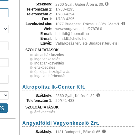
Székhely:
2360 Gyál , Gábor Áron u. 30.
Telefonszám 1:
1/788-4295
Telefonszám 2:
1/788-4294
Fax 1:
1/788-4295
Levelezési cím:
1077 Budapest , Rózsa u. 38/b. IV.em/1.
Web:
www.sargavonal.hu/27876.0
E-mail:
brilltikft@freemail.hu
E-mail:
brillti.kft@chello.hu
Egyéb:
Vállalkozás területe Budapest területe!
SZOLGÁLTATÁSOK
társasház kezelés
ingatlankezelés
ingatlanközvetítés
értékbecslés
építőipari szolgáltatás
ingatlan bérbeadás
Akropolisz Ik-Center Kft.
Székhely:
2360 Gyál , Kőrösi út 82.
Telefonszám 1:
29/341-433
SZOLGÁLTATÁSOK
értékbecslés
Angyalföldi Vagyonkezelő Zrt.
Székhely:
1131 Budapest , Béke út 65.