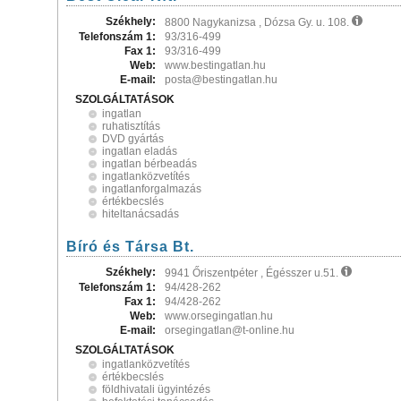
Székhely:
8800 Nagykanizsa , Dózsa Gy. u. 108.
Telefonszám 1:
93/316-499
Fax 1:
93/316-499
Web:
www.bestingatlan.hu
E-mail:
posta@bestingatlan.hu
SZOLGÁLTATÁSOK
ingatlan
ruhatisztítás
DVD gyártás
ingatlan eladás
ingatlan bérbeadás
ingatlanközvetítés
ingatlanforgalmazás
értékbecslés
hiteltanácsadás
Bíró és Társa Bt.
Székhely:
9941 Őriszentpéter , Égésszer u.51.
Telefonszám 1:
94/428-262
Fax 1:
94/428-262
Web:
www.orsegingatlan.hu
E-mail:
orsegingatlan@t-online.hu
SZOLGÁLTATÁSOK
ingatlanközvetítés
értékbecslés
földhivatali ügyintézés