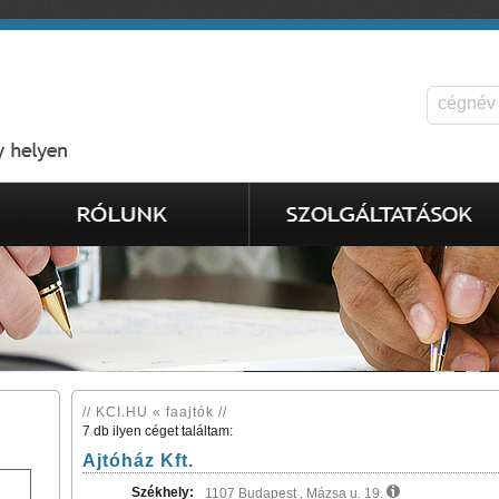
// KCI.HU « faajtók //
7 db ilyen céget találtam:
Ajtóház Kft.
Székhely:
1107 Budapest , Mázsa u. 19.