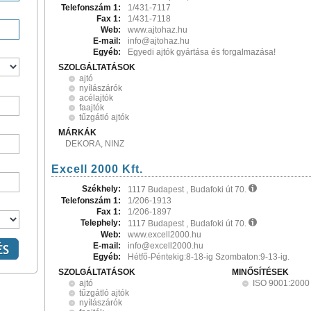
Telefonszám 1:
1/431-7117
Fax 1:
1/431-7118
Web:
www.ajtohaz.hu
E-mail:
info@ajtohaz.hu
Egyéb:
Egyedi ajtók gyártása és forgalmazása!
SZOLGÁLTATÁSOK
ajtó
nyílászárók
acélajtók
faajtók
tűzgátló ajtók
MÁRKÁK
DEKORA, NINZ
Excell 2000 Kft.
Székhely:
1117 Budapest , Budafoki út 70.
Telefonszám 1:
1/206-1913
Fax 1:
1/206-1897
Telephely:
1117 Budapest , Budafoki út 70.
Web:
www.excell2000.hu
E-mail:
info@excell2000.hu
Egyéb:
Hétfő-Péntekig:8-18-ig Szombaton:9-13-ig.
SZOLGÁLTATÁSOK
MINŐSÍTÉSEK
ajtó
ISO 9001:2000
tűzgátló ajtók
nyílászárók