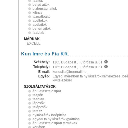
faajtók
belső ajtók
biztonsági ajtók
kilincs
tűzgátlóajtó
acéltokok
acélajtók
beltéri ajtók
faablak
MÁRKÁK
EXCELL,
Kun Imre és Fia Kft.
Székhely:
1165 Budapest , Futórózsa u. 61.
Telephely:
1165 Budapest , Futórózsa u. 61.
E-mail:
kunesfia@freemail.hu
Egyéb:
Egyedi méretben fa nyílászárók kivitelezése, beé
kivitelezése!
SZOLGÁLTATÁSOK
épületasztalosipar
faajtók
faablak
lépcsők
falépcsők
terasz
nyílászárók beépítése
egyedi fa nyílászárók gyártása
épületasztalosipari termékek
korlátok