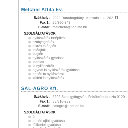
Melcher Attila Ev.
Székhely:
2023 Dunabogdány , Kossuth L. u. 202.
Fax 1:
26/390-343
E-mail:
melchera@t-online.hu
SZOLGÁLTATÁSOK
nyílászárók beépítése
szúnyoghálók
tükrös tolóajtók
tolóajtók
faajtók
nyílászárók gyártása
faablak
fa nyílászárók
egyedi fa nyílászárók gyártása
beltéri fa nyílászárók
kültéri fa nyílászárók
SAL-AGRO Kft.
Székhely:
8393 Szentgyörgyvár , Felsőmándpuszta 0120. 
Fax 1:
83/310-232
E-mail:
salagro@t-online.hu
SZOLGÁLTATÁSOK
fa
beltéri ajtók gyártása
télikertek gyártása