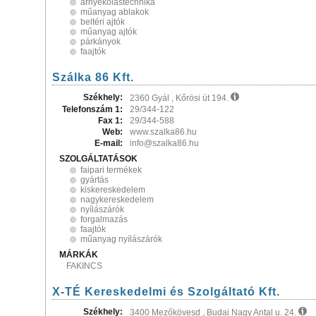
árnyékolástechnika
műanyag ablakok
beltéri ajtók
műanyag ajtók
párkányok
faajtók
Szálka 86 Kft.
Székhely:
2360 Gyál , Kőrösi út 194.
Telefonszám 1:
29/344-122
Fax 1:
29/344-588
Web:
www.szalka86.hu
E-mail:
info@szalka86.hu
SZOLGÁLTATÁSOK
faipari termékek
gyártás
kiskereskedelem
nagykereskedelem
nyílászárók
forgalmazás
faajtók
műanyag nyílászárók
MÁRKÁK
FAKINCS
X-TÉ Kereskedelmi és Szolgáltató Kft.
Székhely:
3400 Mezőkövesd , Budai Nagy Antal u. 24.