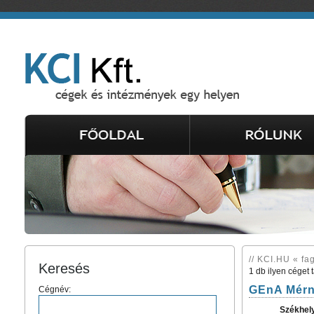
// KCI.HU « fa
Keresés
1 db ilyen céget 
GEnA Mérnö
Cégnév:
Székhel