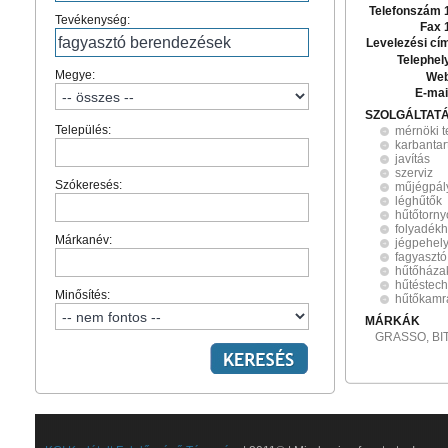
Telefonszám 
Tevékenység:
Fax 
Levelezési cí
Telephel
Megye:
Web
E-mai
SZOLGÁLTAT
Település:
mérnöki t
karbantar
javítás
szerviz
Szókeresés:
műjégpál
léghűtők
hűtőtorny
folyadékh
Márkanév:
jégpehely
fagyaszt
hűtőháza
hűtéstech
Minősítés:
hűtőkamr
MÁRKÁK
GRASSO, BI