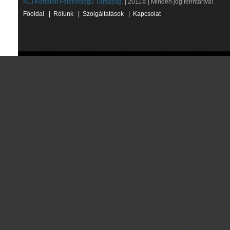
KCI Korlátolt Felelősségű Társaság.
| 2011© | Minden jog fenntartva!
Főoldal
|
Rólunk
|
Szolgáltatások
|
Kapcsolat