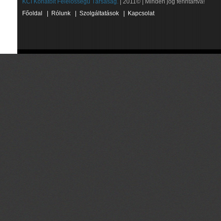
KCI Korlátolt Felelősségű Társaság.
| 2011© | Minden jog fenntartva!
Főoldal
|
Rólunk
|
Szolgáltatások
|
Kapcsolat