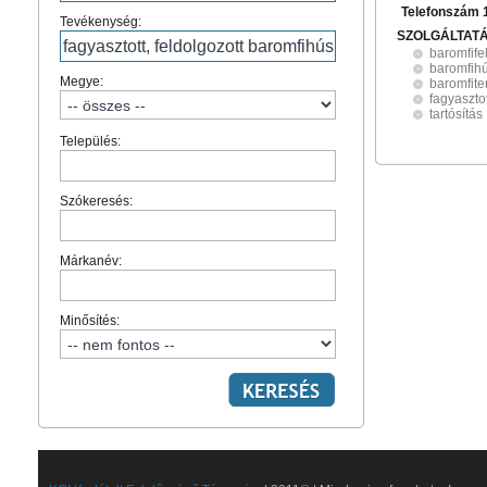
Telefonszám 
Tevékenység:
SZOLGÁLTAT
baromfife
baromfih
Megye:
baromfit
fagyaszto
tartósítás
Település:
Szókeresés:
Márkanév:
Minősítés: