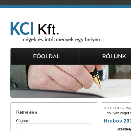
// KCI.HU « fag
Keresés
1 db ilyen céget 
Hrubos 200
Cégnév:
Székhel