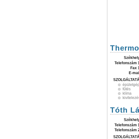
Thermo 
Székhel
Telefonszám 
Fax 
E-mai
SZOLGÁLTAT
épületgé
fűtés
klíma
kivitelezé
Tóth Lá
Székhel
Telefonszám 
Telefonszám 
SZOLGÁLTAT