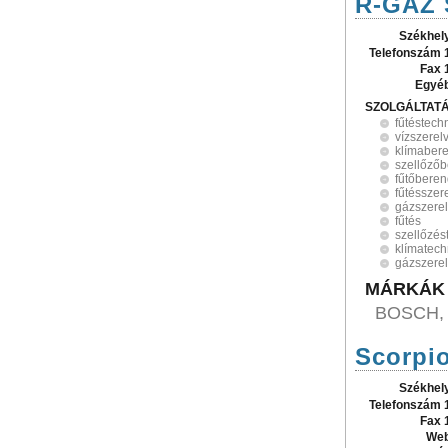
R-GÁZ S
Székhel
Telefonszám 
Fax 
Egyé
SZOLGÁLTAT
fűtéstech
vízszerel
klímaber
szellőző
fűtőbere
fűtésszer
gázszere
fűtés
szellőzés
klímatech
gázszere
MÁRKÁK
BOSCH,
Scorpio
Székhel
Telefonszám 
Fax 
Web