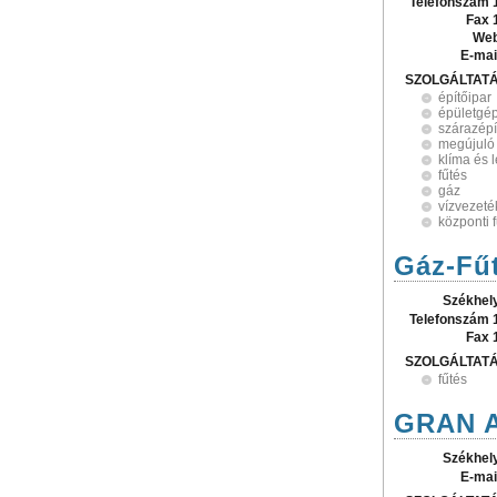
Telefonszám 
Fax 
Web
E-mai
SZOLGÁLTAT
építőipar
épületgé
szárazépí
megújuló
klíma és 
fűtés
gáz
vízvezeté
központi 
Gáz-Fűt
Székhel
Telefonszám 
Fax 
SZOLGÁLTAT
fűtés
GRAN A
Székhel
E-mai