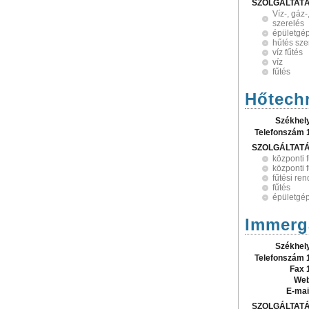
SZOLGÁLTAT
Víz-, gáz-
szerelés
épületgé
hűtés sze
víz fűtés
víz
fűtés
Hőtechn
Székhel
Telefonszám 
SZOLGÁLTAT
központi 
központi 
fűtési re
fűtés
épületgé
Immerga
Székhel
Telefonszám 
Fax 
Web
E-mai
SZOLGÁLTAT