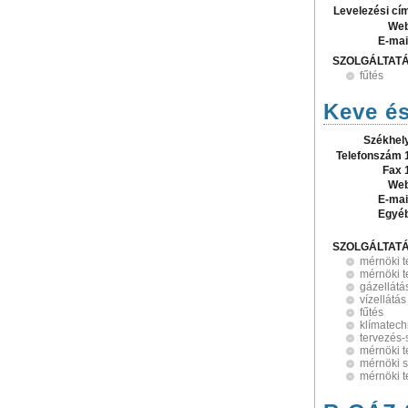
Levelezési cí
Web
E-mai
SZOLGÁLTAT
fűtés
Keve é
Székhel
Telefonszám 
Fax 
Web
E-mai
Egyé
SZOLGÁLTAT
mérnöki 
mérnöki 
gázellátá
vízellátás
fűtés
klímatech
tervezés-
mérnöki t
mérnöki 
mérnöki t