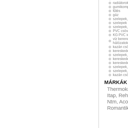
radiátoro
gumikomp
fűtés
gáz
szelepek,
szelepek
szelepek,
PVC csöv
KG PVC 
víz beren
hálózatok
kazán csö
keresked
szelepek,
keresked
keresked
szelepek,
szelepek,
kazán csö
MÁRKÁK
Thermokra
Itap, Re
Ntm, Aco,
Romantik,