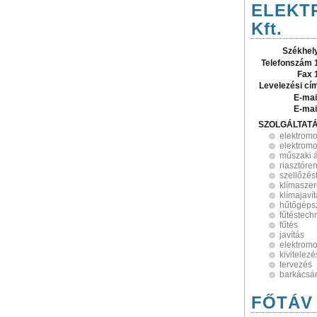
ELEKTR
Kft.
Székhel
Telefonszám 
Fax 
Levelezési cí
E-mai
E-mai
SZOLGÁLTAT
elektromo
elektrom
műszaki 
riasztóre
szellőzés
klímaszer
klímajaví
hűtőgépsz
fűtéstech
fűtés
javítás
elektrom
kivitelezé
tervezés
barkácsá
FŐTÁV Z