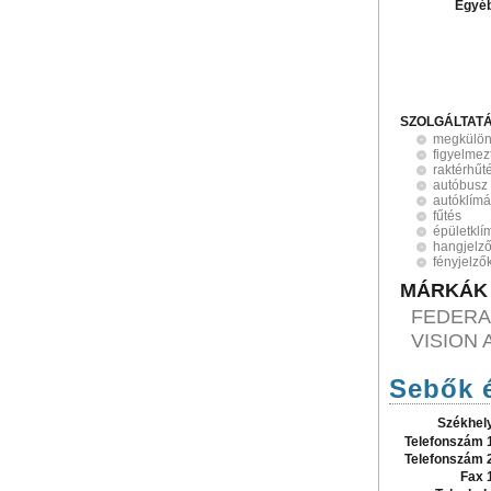
Egyé
SZOLGÁLTAT
megkülönb
figyelmez
raktérhűt
autóbusz 
autóklím
fűtés
épületklí
hangjelz
fényjelző
MÁRKÁK
FEDERAL
VISION 
Sebők é
Székhel
Telefonszám 
Telefonszám 
Fax 