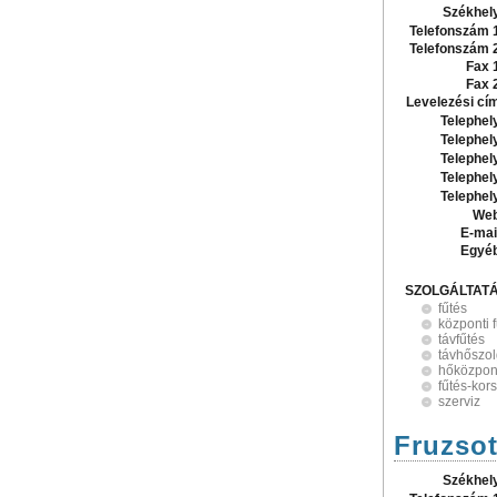
Székhel
Telefonszám 
Telefonszám 
Fax 
Fax 
Levelezési cí
Telephel
Telephel
Telephel
Telephel
Telephel
Web
E-mai
Egyé
SZOLGÁLTAT
fűtés
központi 
távfűtés
távhőszol
hőközpon
fűtés-kor
szerviz
Fruzsot
Székhel