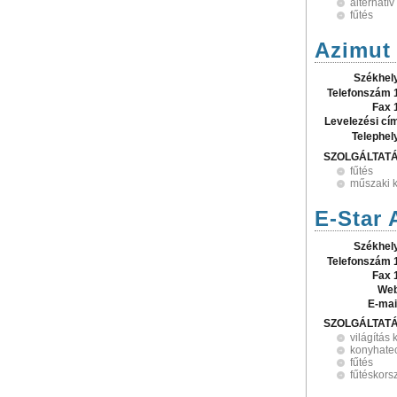
alternatív
fűtés
Azimut 
Székhel
Telefonszám 
Fax 
Levelezési cí
Telephel
SZOLGÁLTAT
fűtés
műszaki 
E-Star 
Székhel
Telefonszám 
Fax 
Web
E-mai
SZOLGÁLTAT
világítás 
konyhate
fűtés
fűtéskors