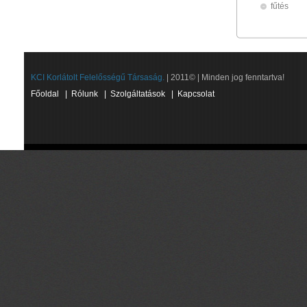
fűtés
KCI Korlátolt Felelősségű Társaság.
| 2011© | Minden jog fenntartva!
Főoldal
|
Rólunk
|
Szolgáltatások
|
Kapcsolat