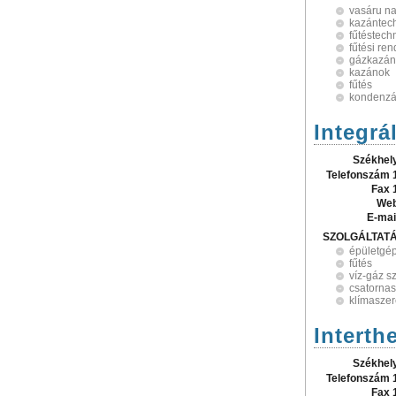
vasáru n
kazántec
fűtéstech
fűtési re
gázkazán
kazánok
fűtés
kondenzá
Integrá
Székhel
Telefonszám 
Fax 
Web
E-mai
SZOLGÁLTAT
épületgép
fűtés
víz-gáz s
csatornas
klímaszer
Interth
Székhel
Telefonszám 
Fax 