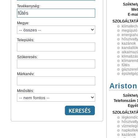
Székhel
Tevékenység:
Web
E-mai
SZOLGÁLTAT
Megye:
klímatech
megújuló
energiah
hőszivatt
Település:
kazánok
kandallók
alkalmaz
klimatizá
Szókeresés:
klímarends
fűtés
gázszere
épületgé
Márkanév:
Ariston
Minősítés:
Székhel
Telefonszám 
Egyé
SZOLGÁLTAT
légkondíc
hőszivatt
vízmelegí
napkollek
kazánok