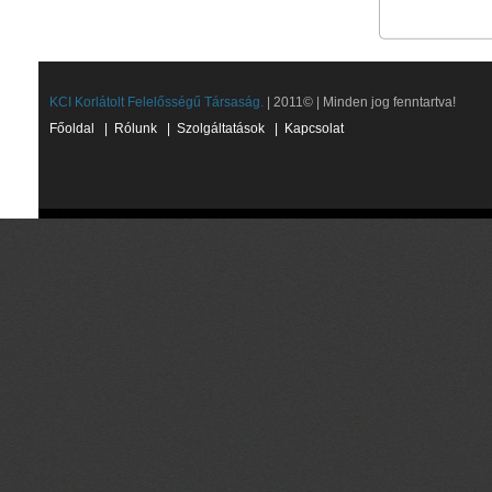
KCI Korlátolt Felelősségű Társaság.
| 2011© | Minden jog fenntartva!
Főoldal
|
Rólunk
|
Szolgáltatások
|
Kapcsolat