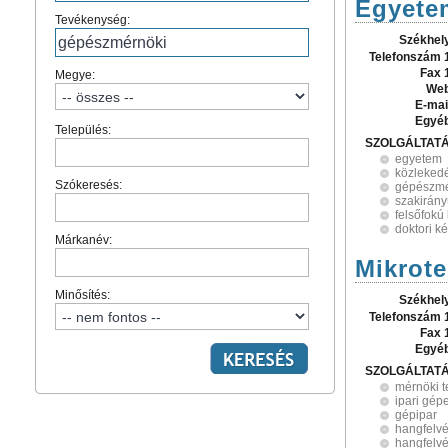
Egyete
Tevékenység:
Székhel
Telefonszám 
Fax 
Megye:
Web
E-mai
Egyé
Település:
SZOLGÁLTAT
egyetem
közleked
Szókeresés:
gépészmé
szakirán
felsőfokú
doktori k
Márkanév:
Mikrote
Minősítés:
Székhel
Telefonszám 
Fax 
Egyé
SZOLGÁLTAT
mérnöki 
ipari gép
gépipar
hangfelvé
hangfelvé