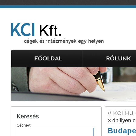
// KCI.HU
Keresés
3 db ilyen c
Cégnév:
Budape