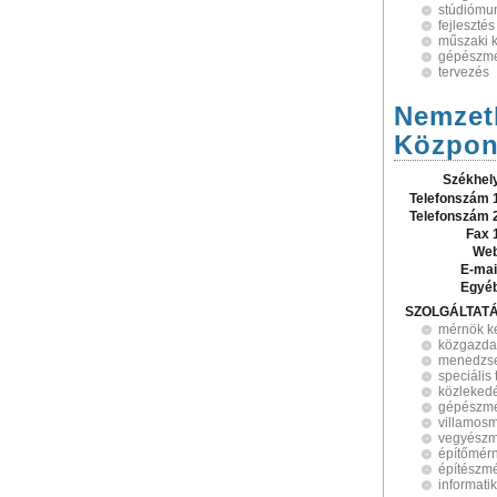
stúdiómu
fejlesztés
műszaki k
gépészmé
tervezés
Nemzetk
Közpon
Székhel
Telefonszám 
Telefonszám 
Fax 
Web
E-mai
Egyé
SZOLGÁLTAT
mérnök k
közgazda
menedzs
speciális
közleked
gépészmé
villamos
vegyészm
építőmér
építészm
informati