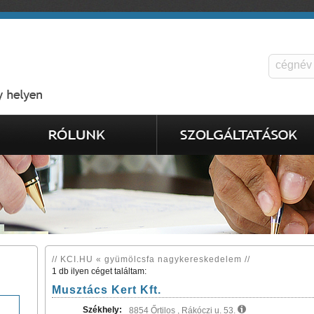
// KCI.HU « gyümölcsfa nagykereskedelem //
1 db ilyen céget találtam:
Musztács Kert Kft.
Székhely:
8854 Őrtilos , Rákóczi u. 53.