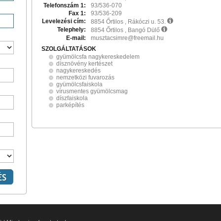
Telefonszám 1:
93/536-070
Fax 1:
93/536-209
Levelezési cím:
8854 Őrtilos , Rákóczi u. 53.
Telephely:
8854 Őrtilos , Bangó Dülő
E-mail:
musztacsimre@freemail.hu
SZOLGÁLTATÁSOK
gyümölcsfa nagykereskedelem
dísznövény kertészet
nagykereskedés
nemzetközi fuvarozás
gyümölcsfaiskola
vírusmentes gyümölcsmag
díszfaiskola
parképítés