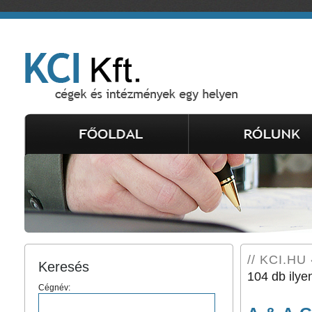
// KCI.HU 
Keresés
104 db ilye
Cégnév: