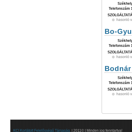
Székhel
Telefonszám 
SZOLGÁLTAT
hasonló 
Bo-Gyu
Székhel
Telefonszám 
SZOLGÁLTAT
hasonló 
Bodnár 
Székhel
Telefonszám 
SZOLGÁLTAT
hasonló 
KCI Korlátolt Felelősségű Társaság.
| 2011© | Minden jog fenntartva!