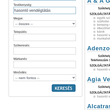
A & A G
Tevékenység:
Székhel
SZOLGÁLTAT
egyéb szá
Megye:
szállodai
kemping 
étkezőhel
bárok
Település:
hasonló 
munkahely
Szókeresés:
Adenzo
Székhel
Márkanév:
Telefonszám 
SZOLGÁLTAT
hasonló 
Minősítés:
Agia Ve
Székhel
SZOLGÁLTAT
hasonló 
Alcatra