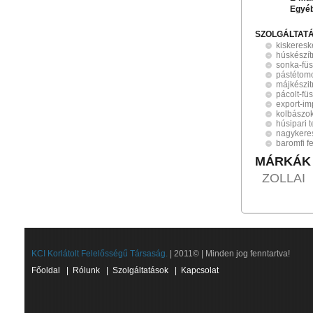
Egyé
SZOLGÁLTAT
kiskeres
húskészí
sonka-füst
pástétom
májkészit
pácolt-füs
export-im
kolbászok
húsipari 
nagykere
baromfi f
MÁRKÁK
ZOLLAI
KCI Korlátolt Felelősségű Társaság.
| 2011© | Minden jog fenntartva!
Főoldal
|
Rólunk
|
Szolgáltatások
|
Kapcsolat