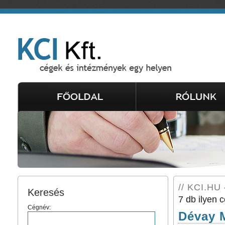
// KCI.HU 
Keresés
7 db ilyen c
Cégnév:
Dévay M