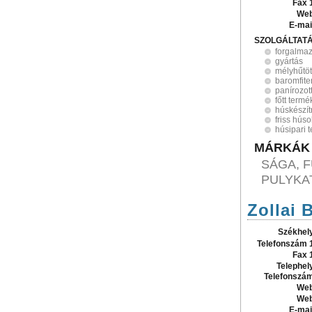
Fax 
Web
E-mai
SZOLGÁLTAT
forgalma
gyártás
mélyhűtöt
baromfit
panírozot
főtt term
húskészí
friss húso
húsipari 
MÁRKÁK
SÁGA, F
PULYKA
Zollai 
Székhel
Telefonszám 
Fax 
Telephel
Telefonszá
Web
Web
E-mai