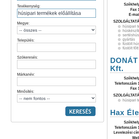
Székhel
Tevékenység:
Fax 
E-mai
SZOLGÁLTAT
Megye:
húsipari 
húskészí
sertéshús
gyártás
Település:
füstölt hú
füstölt fő
Szókeresés:
DONÁT 
Kft.
Márkanév:
Székhel
Telefonszám 
Fax 
Minősítés:
SZOLGÁLTAT
húsipari 
Hax Éle
Székhel
Telefonszám 
Levelezési cí
Web