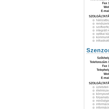
Fax 
Web
E-mai
SZOLGÁLTAT
hálózatbi
rendszeri
szoftverfe
integrált
optikai k
kommunik
infrastru
Szenzo
Székhel
Telefonszám 
Fax 
Telephel
Web
E-mai
SZOLGÁLTAT
üzletvite
élelmisze
környeze
folyamat
minőségir
informáci
informác