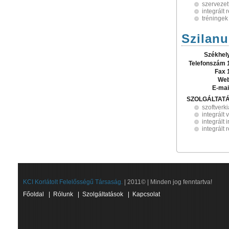
szervezet
integrált
tréningek
Szilanu
Székhel
Telefonszám 
Fax 
Web
E-mai
SZOLGÁLTAT
szoftverk
integrált 
integrált 
integrált
KCI Korlátolt Felelősségű Társaság.
| 2011© | Minden jog fenntartva!
Főoldal
|
Rólunk
|
Szolgáltatások
|
Kapcsolat