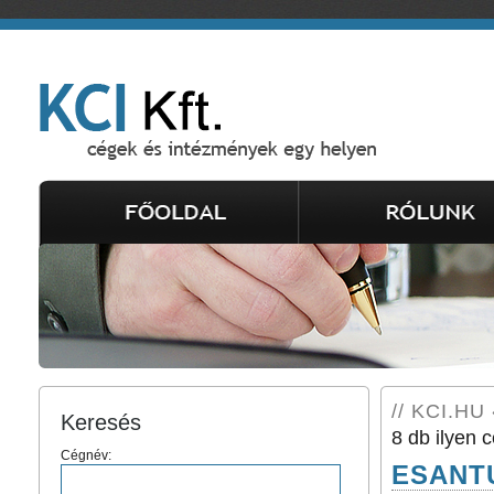
// KCI.HU 
Keresés
8 db ilyen c
Cégnév:
ESANTU