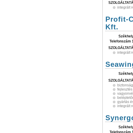
SZOLGÁLTAT
integrált
Profit
Kft.
Székhel
Telefonszám 
SZOLGÁLTAT
integrált
Seawing
Székhel
SZOLGÁLTAT
biztonság
fejlesztés
vagyonvé
beléptet
gyártás é
integrált
Synergo
Székhel
Telefonszám 