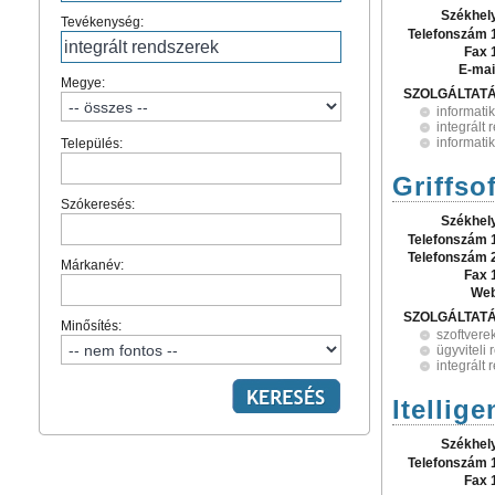
Székhel
Tevékenység:
Telefonszám 
Fax 
E-mai
Megye:
SZOLGÁLTAT
informatik
integrált
informati
Település:
Griffsof
Szókeresés:
Székhel
Telefonszám 
Telefonszám 
Márkanév:
Fax 
Web
SZOLGÁLTAT
Minősítés:
szoftvere
ügyviteli
integrált
Itellig
Székhel
Telefonszám 
Fax 