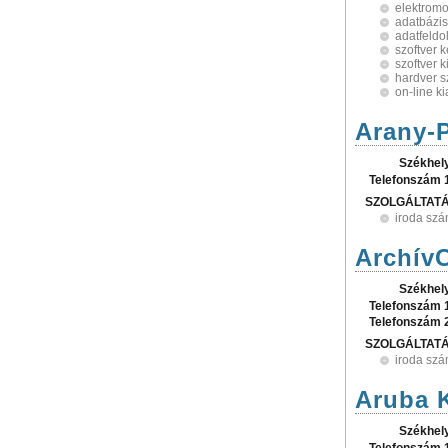
elektromo
adatbázis
adatfeldo
szoftver 
szoftver 
hardver 
on-line k
Arany-P
Székhel
Telefonszám 
SZOLGÁLTAT
iroda szá
ArchívC
Székhel
Telefonszám 
Telefonszám 
SZOLGÁLTAT
iroda szá
Aruba K
Székhel