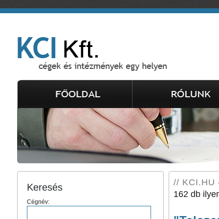
// KCI.HU 
Keresés
162 db ilye
Cégnév: