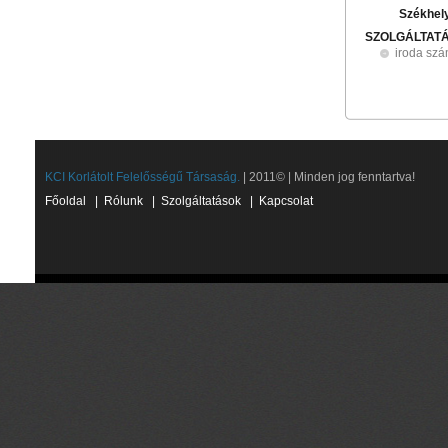
Székhel
SZOLGÁLTAT
iroda szá
KCI Korlátolt Felelősségű Társaság.
| 2011© | Minden jog fenntartva!
Főoldal
|
Rólunk
|
Szolgáltatások
|
Kapcsolat