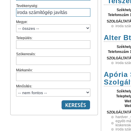
"Telszer
Tevékenység:
Székhel
Telefonszám 
SZOLGÁLTAT
Megye:
iroda szá
Alter Bt
Település:
Székhel
Telefonszám 
Szókeresés:
SZOLGÁLTAT
iroda szá
Márkanév:
Apória 
Szolgál
Minősítés:
Székhel
Telephel
Web
Web
SZOLGÁLTAT
hardver ,
egyéb más
kiskeres
iroda szá