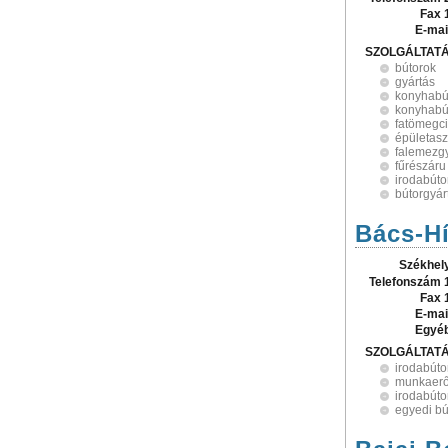
Fax 
E-mai
SZOLGÁLTAT
bútorok
gyártás
konyhabú
konyhabú
fatömegc
épületasz
falemezg
fűrészáru
irodabúto
bútorgyár
Bács-Hí
Székhel
Telefonszám 
Fax 
E-mai
Egyé
SZOLGÁLTAT
irodabúto
munkaerő
irodabúto
egyedi bú