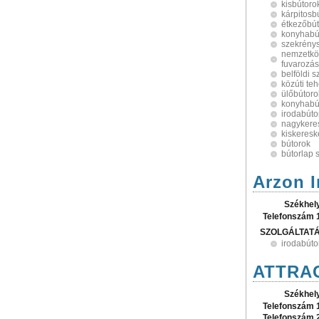
kisbútoro
kárpitosb
étkezőbú
konyhabú
szekrény
nemzetköz
fuvarozás
belföldi 
közúti teh
ülőbútoro
konyhabú
irodabúto
nagykere
kiskeres
bútorok
bútorlap 
Arzon I
Székhel
Telefonszám 
SZOLGÁLTAT
irodabúto
ATTRACT
Székhel
Telefonszám 
Telefonszám 