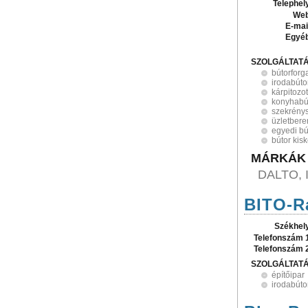
Telephel
Web
E-mai
Egyé
SZOLGÁLTAT
bútorfor
irodabúto
kárpitozot
konyhabú
szekrény
üzletber
egyedi bú
bútor kis
MÁRKÁK
DALTO, 
BITO-Ra
Székhel
Telefonszám 
Telefonszám 
SZOLGÁLTAT
építőipar
irodabúto