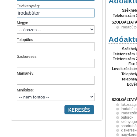
Adóaktu
Tevékenység:
Székhel
Telefonszám 
SZOLGÁLTAT
Megye:
irodabúto
Adóaktu
Település:
Székhel
Telefonszám 
Szókeresés:
Telefonszám 
Fax 
Levelezési cí
Márkanév:
Telephel
Telephel
Egyé
Minősítés:
SZOLGÁLTAT
lakossági
irodabúto
irodaszé
bútorok
szőnyege
sportruhá
kiskeres
nagykere