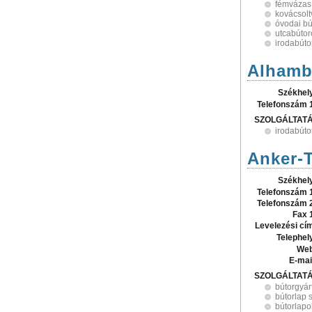
fémvázas
kovácsolt
óvodai bú
utcabútor
irodabúto
Alhamb
Székhel
Telefonszám 
SZOLGÁLTAT
irodabúto
Anker-T
Székhel
Telefonszám 
Telefonszám 
Fax 
Levelezési cí
Telephel
Web
E-mai
SZOLGÁLTAT
bútorgyár
bútorlap 
bútorlapo