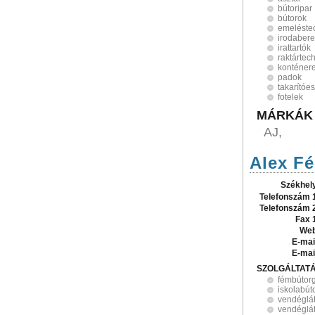
bútoripar
bútorok
emeléste
irodabere
irattartók
raktártec
konténer
padok
takarítóe
fotelek
MÁRKÁK
AJ,
Alex Fé
Székhel
Telefonszám 
Telefonszám 
Fax 
Web
E-mai
E-mai
SZOLGÁLTAT
fémbútorg
iskolabút
vendéglát
vendéglát