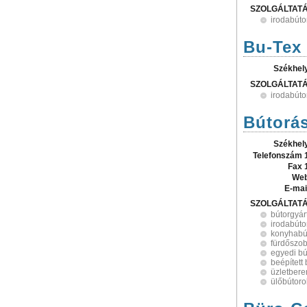
SZOLGÁLTAT
irodabúto
Bu-Tex 
Székhel
SZOLGÁLTAT
irodabúto
Bútorás
Székhel
Telefonszám 
Fax 
Web
E-mai
SZOLGÁLTAT
bútorgyár
irodabúto
konyhabú
fürdőszob
egyedi bú
beépített
üzletber
ülőbútoro