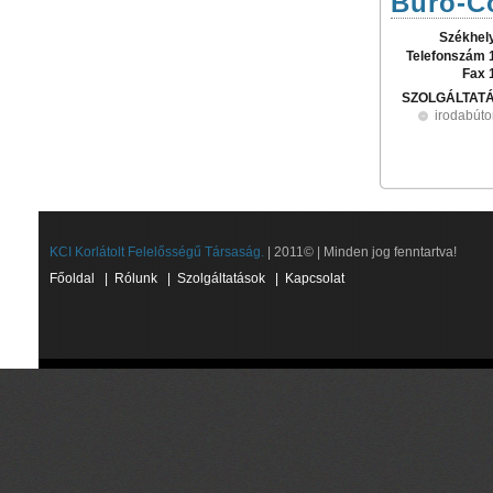
Büro-Co
Székhel
Telefonszám 
Fax 
SZOLGÁLTAT
irodabúto
KCI Korlátolt Felelősségű Társaság.
| 2011© | Minden jog fenntartva!
Főoldal
|
Rólunk
|
Szolgáltatások
|
Kapcsolat