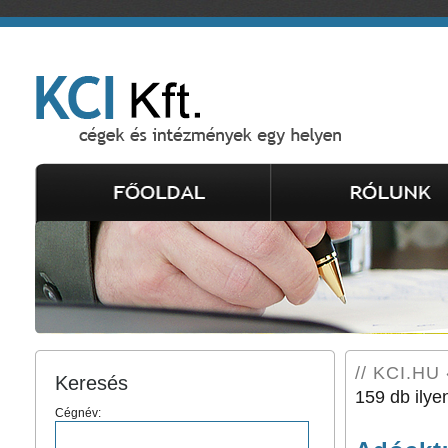
// KCI.HU 
Keresés
159 db ilye
Cégnév: