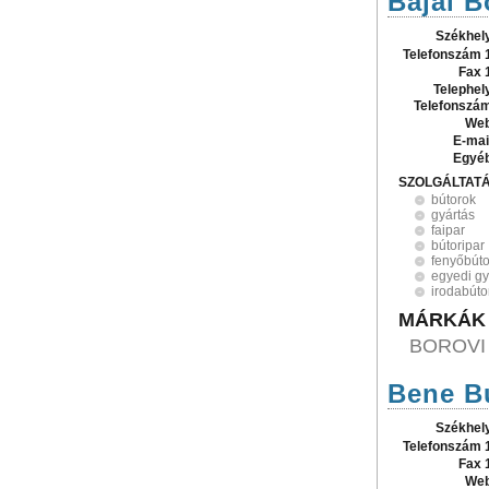
Bajai B
Székhel
Telefonszám 
Fax 
Telephel
Telefonszá
Web
E-mai
Egyé
SZOLGÁLTAT
bútorok
gyártás
faipar
bútoripar
fenyőbút
egyedi gy
irodabúto
MÁRKÁK
BOROVI
Bene Bu
Székhel
Telefonszám 
Fax 
Web