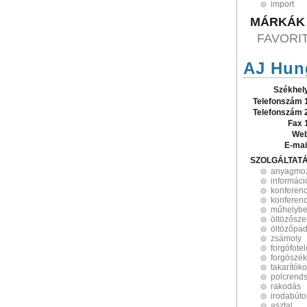
import
MÁRKÁK
FAVORI
AJ Hung
Székhel
Telefonszám 
Telefonszám 
Fax 
Web
E-mai
SZOLGÁLTAT
anyagmo
informáci
konferenc
konferenc
műhelybe
öltözősz
öltözőpa
zsámoly
forgófote
forgószé
takarítóko
polcrend
rakodás
irodabúto
asztal