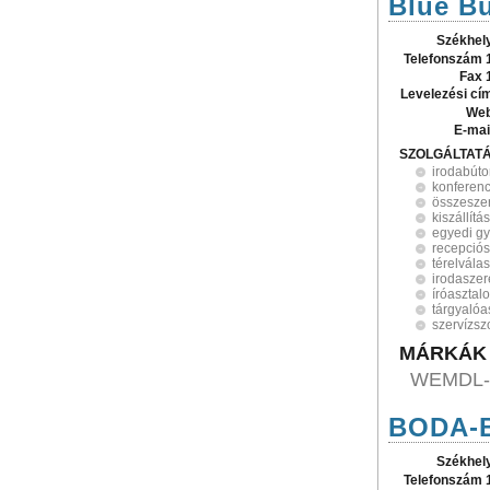
Blue Bu
Székhel
Telefonszám 
Fax 
Levelezési cí
Web
E-mai
SZOLGÁLTAT
irodabúto
konferenc
összesze
kiszállítás
egyedi gy
recepciós
térelvála
irodaszer
íróasztal
tárgyalóa
szervízsz
MÁRKÁK
WEMDL-
BODA-B
Székhel
Telefonszám 