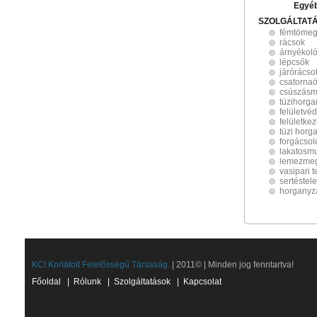
Egyé
SZOLGÁLTAT
fémtömeg
rácsok
árnyékol
lépcsők
járórácso
csatornaö
csúszásme
tüzihorg
felületvé
felületke
tüzi horg
forgácso
lakatosm
lemezme
vasipari 
sertéstel
horganyz
KCI Korlátolt Felelősségű Társaság.
| 2011© | Minden jog fenntartva!
Főoldal
|
Rólunk
|
Szolgáltatások
|
Kapcsolat