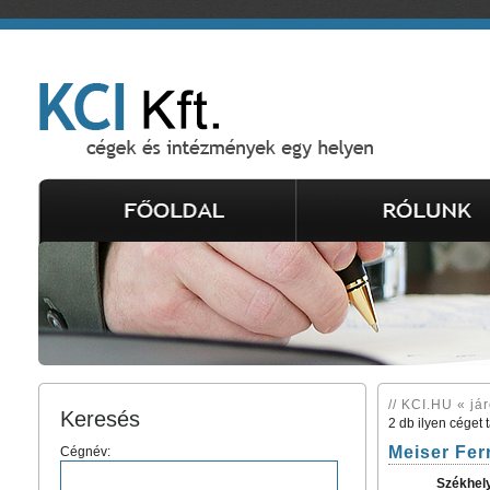
// KCI.HU « jár
Keresés
2 db ilyen céget 
Meiser Ferr
Cégnév:
Székhel