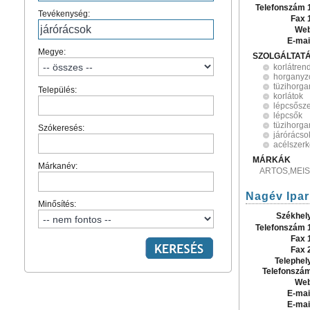
Telefonszám 
Tevékenység:
Fax 
Web
E-mai
Megye:
SZOLGÁLTAT
korlátren
horganyzo
tüzihorga
Település:
korlátok
lépcsősze
lépcsők
tüzihorga
Szókeresés:
járórácso
acélszerk
MÁRKÁK
Márkanév:
ARTOS,MEI
Nagév Ipar
Minősítés:
Székhel
Telefonszám 
Fax 
Fax 
Telephel
Telefonszá
Web
E-mai
E-mai