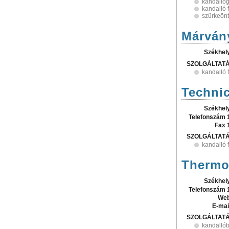
kandallóg
kandalló 
szürkeön
Márvány
Székhel
SZOLGÁLTAT
kandalló 
Technic
Székhel
Telefonszám 
Fax 
SZOLGÁLTAT
kandalló 
Thermo-
Székhel
Telefonszám 
Web
E-mai
SZOLGÁLTAT
kandallób