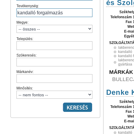
és Szol
Tevékenység:
Székhel
Telefonszám 
Fax 
Megye:
Web
E-mai
Egyé
Település:
SZOLGÁLTAT
lakberen
kandalló
Szókeresés:
kandalló 
lakberend
gyártása
MÁRKÁK
Márkanév:
BULLEC
Minősítés:
Denke K
Székhel
Telefonszám 
Fax 
Web
E-mai
SZOLGÁLTAT
kandalló