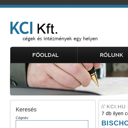
// KCI.HU 
Keresés
7 db ilyen c
Cégnév:
BISCHO