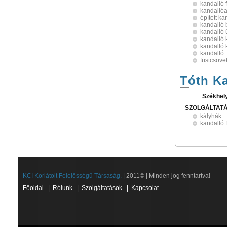
kandalló 
kandallóa
épített ka
kandalló 
kandalló
kandalló 
kandalló 
kandalló
füstcsöve
Tóth Ka
Székhel
SZOLGÁLTAT
kályhák
kandalló 
KCI Korlátolt Felelősségű Társaság.
| 2011© | Minden jog fenntartva!
Főoldal
|
Rólunk
|
Szolgáltatások
|
Kapcsolat