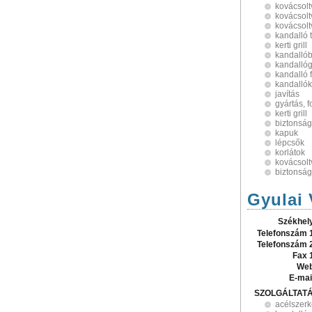
kovácsolt
kovácsolt
kovácsolt
kandalló 
kerti grill
kandallób
kandallóg
kandalló 
kandallók
javítás
gyártás, 
kerti grill
biztonság
kapuk
lépcsők
korlátok
kovácsolt
biztonság
Gyulai 
Székhel
Telefonszám 
Telefonszám 
Fax 
Web
E-mai
SZOLGÁLTAT
acélszerk