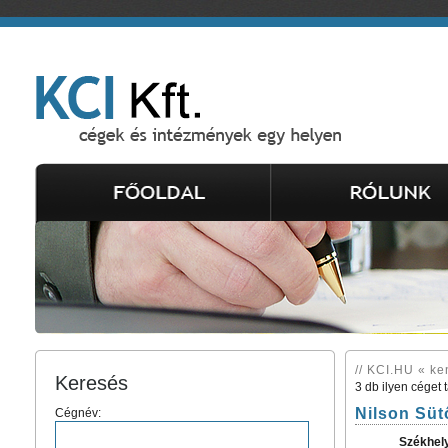
// KCI.HU « ken
Keresés
3 db ilyen céget 
Nilson Süt
Cégnév:
Székhel