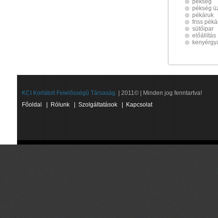
pékség
pékség ü
pékáruk
friss pék
sütőipar
előállítás
kenyérgyár
KCI Korlátolt Felelősségű Társaság.
| 2011© | Minden jog fenntartva!
Főoldal
|
Rólunk
|
Szolgáltatások
|
Kapcsolat