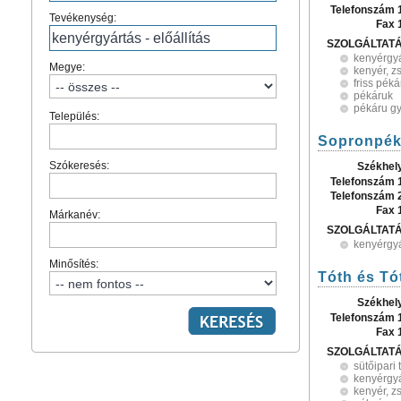
Telefonszám 
Tevékenység:
Fax 
SZOLGÁLTAT
kenyérgyár
Megye:
kenyér, 
friss pék
pékáruk
pékáru gy
Település:
Sopronpék
Szókeresés:
Székhel
Telefonszám 
Telefonszám 
Fax 
Márkanév:
SZOLGÁLTAT
kenyérgyár
Minősítés:
Tóth és Tó
Székhel
Telefonszám 
Fax 
SZOLGÁLTAT
sütőipari
kenyérgyá
kenyér, 