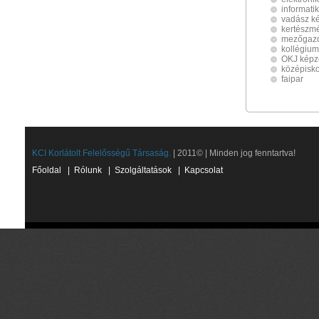
informati
vadász k
kertészm
mezőgazd
kollégium
OKJ képz
középisko
faipar
KCI Korlátolt Felelősségű Társaság.
| 2011© | Minden jog fenntartva!
Főoldal
|
Rólunk
|
Szolgáltatások
|
Kapcsolat