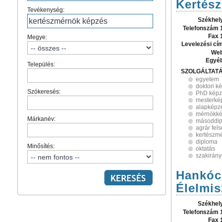
Kertés
Tevékenység:
Székhel
Telefonszám 
Fax 
Megye:
Levelezési cí
Web
Egyé
Település:
SZOLGÁLTAT
egyetem
doktori k
Szókeresés:
PhD képz
mesterké
alapképz
mérnökk
Márkanév:
másoddip
agrár fel
kertészm
diploma
Minősítés:
oktatás
szakirán
Hankócz
Élelmis
Székhel
Telefonszám 
Fax 