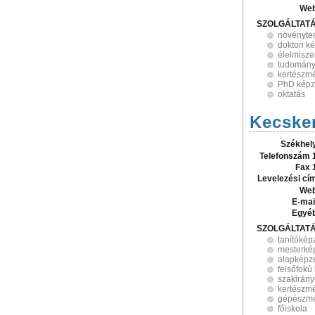
Web
SZOLGÁLTAT
növényte
doktori k
élelmisze
tudomán
kertészm
PhD képz
oktatás
Kecske
Székhel
Telefonszám 
Fax 
Levelezési cí
Web
E-mai
Egyé
SZOLGÁLTAT
tanítókép
mesterké
alapképz
felsőfokú
szakirán
kertészm
gépészmé
főiskola