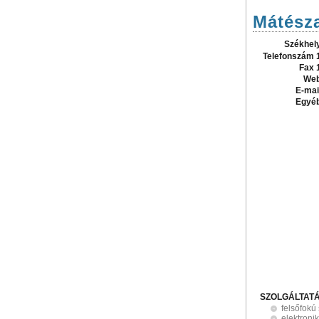
Mátésza
Székhel
Telefonszám 
Fax 
Web
E-mai
Egyé
SZOLGÁLTAT
felsőfokú
elektroni