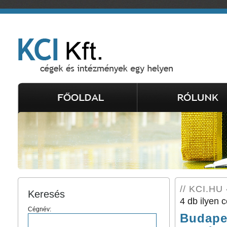
// KCI.HU
Keresés
4 db ilyen c
Cégnév:
Budape