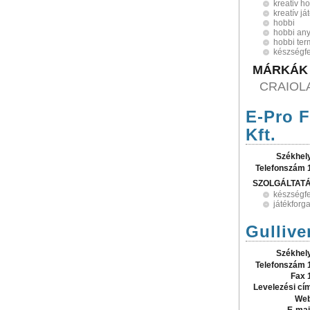
kreativ h
kreatív já
hobbi
hobbi an
hobbi te
készségfe
MÁRKÁK
CRAIOL
E-Pro F
Kft.
Székhel
Telefonszám 
SZOLGÁLTAT
készségfe
játékforg
Gullive
Székhel
Telefonszám 
Fax 
Levelezési cí
Web