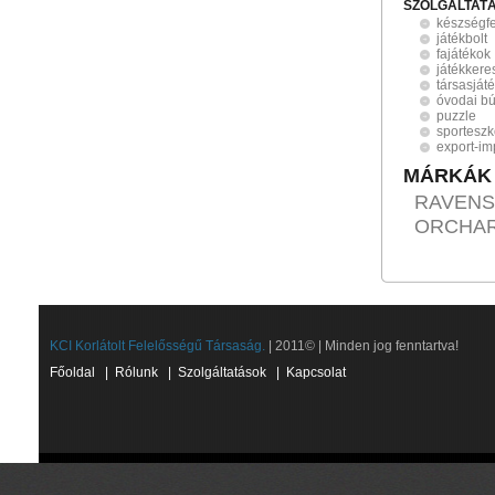
SZOLGÁLTAT
készségfe
játékbolt
fajátékok
játékker
társasját
óvodai bú
puzzle
sportesz
export-im
MÁRKÁK
RAVENS
ORCHARD
KCI Korlátolt Felelősségű Társaság.
| 2011© | Minden jog fenntartva!
Főoldal
|
Rólunk
|
Szolgáltatások
|
Kapcsolat