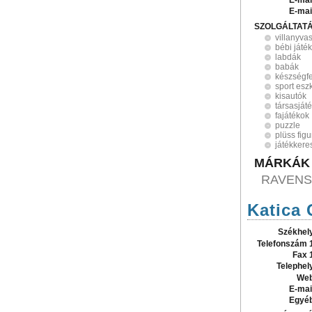
E-mai
E-mai
SZOLGÁLTAT
villanyva
bébi játé
labdák
babák
készségfe
sport esz
kisautók
társasját
fajátékok
puzzle
plüss fig
játékker
MÁRKÁK
RAVEN
Katica 
Székhel
Telefonszám 
Fax 
Telephel
Web
E-mai
Egyé