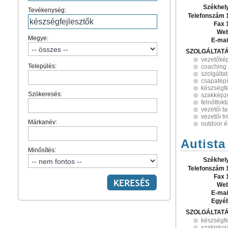
Székhel
Tevékenység:
Telefonszám 
Fax 
Web
Megye:
E-mai
SZOLGÁLTAT
vezetőké
Település:
coaching
szolgáltat
csapatépí
készségfe
Szókeresés:
szakképz
felnőttokt
vezetői t
vezetői t
Márkanév:
outdoor 
Autista
Minősítés:
Székhel
Telefonszám 
Fax 
Web
E-mai
Egyé
SZOLGÁLTAT
készségfe
szakiskol