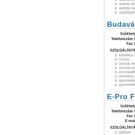
autista el
autista is
segítségn
Budavár
Székhel
Telefonszám 
Fax 
SZOLGÁLTAT
katolikus 
óvoda
óvodai n
óvodai p
készségfe
nevelési 
gyermeké
gyermekfe
E-Pro Fi
Székhel
Telefonszám 
Fax 
E-mai
SZOLGÁLTAT
játékok