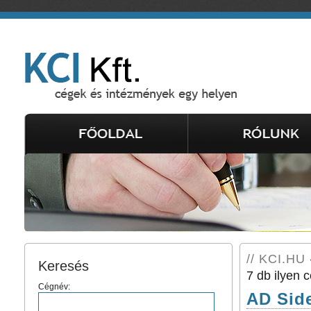
// KCI.HU 
Keresés
7 db ilyen c
Cégnév:
AD Side