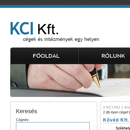
// KCI.HU « kiv
Keresés
2 db ilyen céget 
Kővéd Kft.
Cégnév:
Székhel