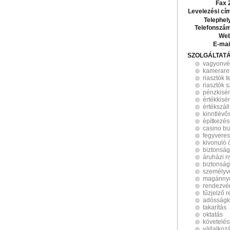
Fax 
Levelezési cí
Telephel
Telefonszá
Web
E-mai
SZOLGÁLTAT
vagyonv
kamerare
riasztók t
riasztók 
pénzkisér
értékkisé
értékszáll
kinntlévő
építkezés
casino bi
fegyveres
kivonuló 
biztonsá
áruházi 
biztonság
személyv
magánny
rendezvén
tűzjelző 
adósságk
takarítás
oktatás
követelés
vállalkoz