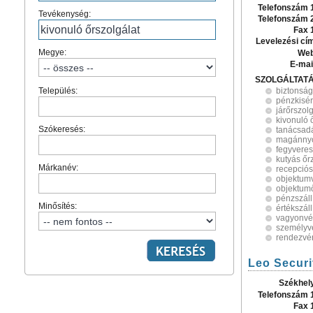
Telefonszám 
Tevékenység:
Telefonszám 
Fax 
Levelezési cí
Megye:
Web
E-mai
SZOLGÁLTAT
Település:
biztonság
pénzkisér
járőrszolg
kivonuló 
Szókeresés:
tanácsad
magánny
fegyveres
kutyás őr
Márkanév:
recepciós
objektum
objektum
pénzszáll
Minősítés:
értékszáll
vagyonv
személyv
rendezvén
Leo Securit
Székhel
Telefonszám 
Fax 