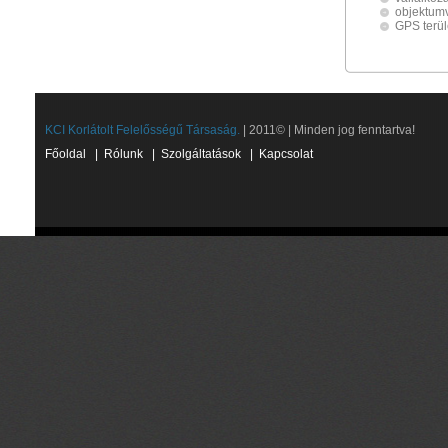
objektum
GPS terü
KCI Korlátolt Felelősségű Társaság.
| 2011© | Minden jog fenntartva!
Főoldal
|
Rólunk
|
Szolgáltatások
|
Kapcsolat