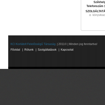
Székhel
Telefonszám 
SZOLGÁLTAT
könyvkia
KCI Korlátolt Felelősségű Társaság.
| 2011© | Minden jog fenntartva!
Főoldal
|
Rólunk
|
Szolgáltatások
|
Kapcsolat