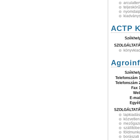
arculatte
teljeskör
nyomdaip
kiadvány
ACTP K
Székhel
SZOLGÁLTAT
könyvkia
Agroinf
Székhel
Telefonszám 
Telefonszám 
Fax 
Web
E-mai
Egyé
SZOLGÁLTAT
lapkiadás
közvetlen
mezőgazd
szállítób
földmunk
borászati