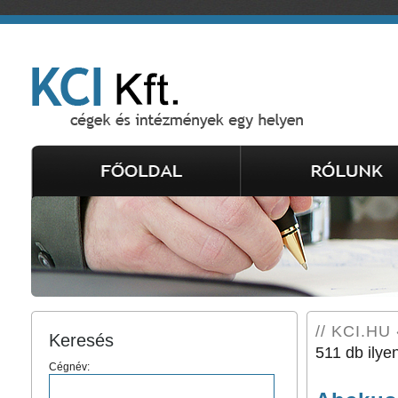
// KCI.HU 
Keresés
511 db ilye
Cégnév: