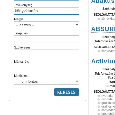
Abakusz
Tevékenység:
Székhel
SZOLGÁLTAT
könyvkia
Megye:
ABSURD
Település:
Székhel
Telefonszám 
SZOLGÁLTAT
Szókeresés:
könyvkia
Activi
Márkanév:
Székhel
Telefonszám 
Minősítés:
Fax 
Web
E-mai
SZOLGÁLTAT
nyomda
nyomdai, 
grafikai s
grafikai t
könyvkia
emblémá