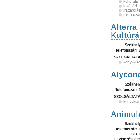
kulturális
levéltári
irattárolá
raktározá
Alterra
Kultúrá
Székhel
Telefonszám 
SZOLGÁLTAT
könyvkia
Alycone
Székhel
Telefonszám 
SZOLGÁLTAT
könyvkia
Animula
Székhel
Telefonszám 
Fax 
Levelezési cí