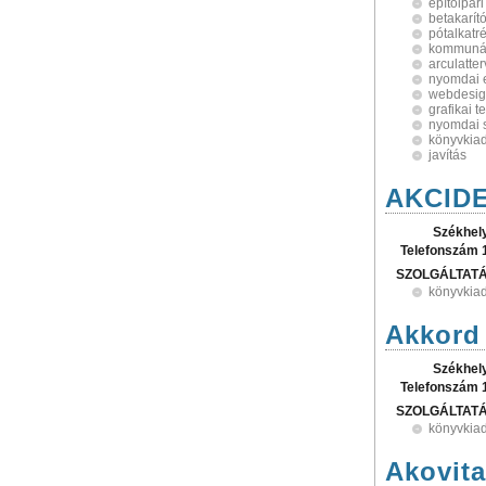
építőipar
betakarít
pótalkatr
kommunál
arculatte
nyomdai e
webdesi
grafikai t
nyomdai s
könyvkia
javítás
AKCIDE
Székhel
Telefonszám 
SZOLGÁLTAT
könyvkia
Akkord 
Székhel
Telefonszám 
SZOLGÁLTAT
könyvkia
Akovita