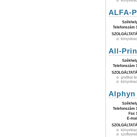
könyvkia
ALFA-P
Székhel
Telefonszám 
SZOLGÁLTAT
könyvkia
All-Prin
Székhel
Telefonszám 
SZOLGÁLTAT
grafikai t
könyvkia
Alphyn 
Székhel
Telefonszám 
Fax 
E-mai
SZOLGÁLTAT
könyvkia
szoftverk