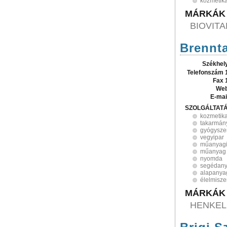
kozmetik
MÁRKÁK
BIOVITA
Brennta
Székhel
Telefonszám 
Fax 
Web
E-mai
SZOLGÁLTAT
kozmetik
takarmán
gyógysze
vegyipar
műanyagi
műanyag
nyomda
segédan
alapanya
élelmisze
MÁRKÁK
HENKEL,