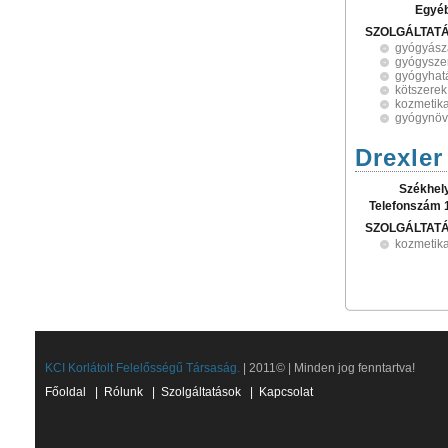
Egyé
SZOLGÁLTAT
gyógyász
gyógysze
gyógyhat
kötszerek
kozmetik
gyógynöv
Drexler
Székhel
Telefonszám 
SZOLGÁLTAT
kozmetik
KCI Korlátolt Felelősségű Társaság.
| 2011© | Minden jog fenntartva!
Főoldal
|
Rólunk
|
Szolgáltatások
|
Kapcsolat