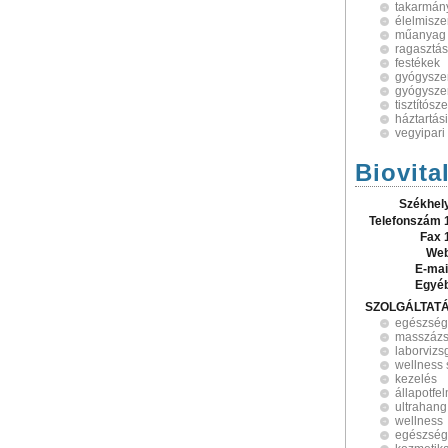
takarmán
élelmisze
műanyag 
ragasztás
festékek
gyógysze
gyógysze
tisztítósz
háztartás
vegyipar
Biovita
Székhel
Telefonszám 
Fax 
Web
E-mai
Egyé
SZOLGÁLTAT
egészség
masszáz
laborvizs
wellness 
kezelés
állapotfe
ultrahang
wellness
egészség