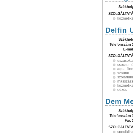
Székhel
SZOLGÁLTAT
kozmetik
Delfin 
Székhel
Telefonszám 
E-mai
SZOLGÁLTAT
úszásokt
csecsem
aqua fitn
szauna
szolárium
masszáz
kozmetik
edzés
Dem Met
Székhel
Telefonszám 
Fax 
SZOLGÁLTAT
speciális