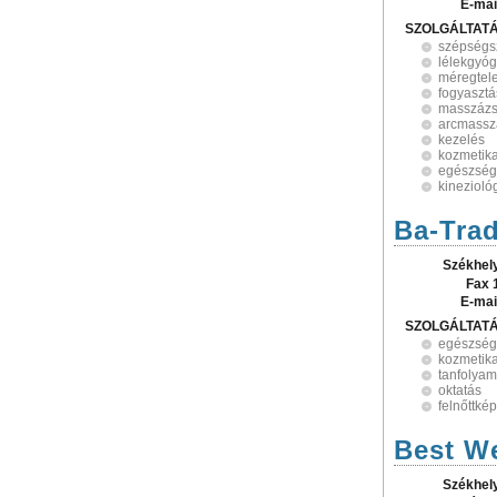
E-mai
SZOLGÁLTAT
szépségs
lélekgyóg
méregtele
fogyasztá
masszáz
arcmassz
kezelés
kozmetik
egészség
kinezioló
Ba-Trad
Székhel
Fax 
E-mai
SZOLGÁLTAT
egészsé
kozmetik
tanfolya
oktatás
felnőttké
Best We
Székhel