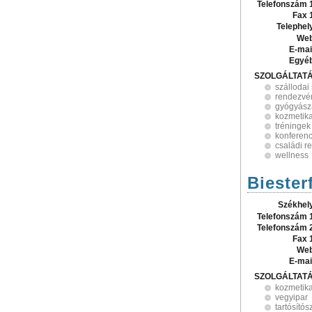
Telefonszám 
Fax 
Telephel
Web
E-mai
Egyé
SZOLGÁLTAT
szállodai
rendezvé
gyógyásza
kozmetik
tréningek
konferenc
családi 
wellness
Biesterf
Székhel
Telefonszám 
Telefonszám 
Fax 
Web
E-mai
SZOLGÁLTAT
kozmetik
vegyipar
tartósítós