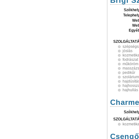
Brigi 
Székhel
Telephel
Web
Web
Egyé
SZOLGÁLTAT
szépségs
jóslás
kozmetik
fodrászat
műköröm
masszáz
pedikűr
szolárium
hajdúsítá
hajhossz
hajhullás
Charme
Székhel
SZOLGÁLTAT
kozmetik
Csengől