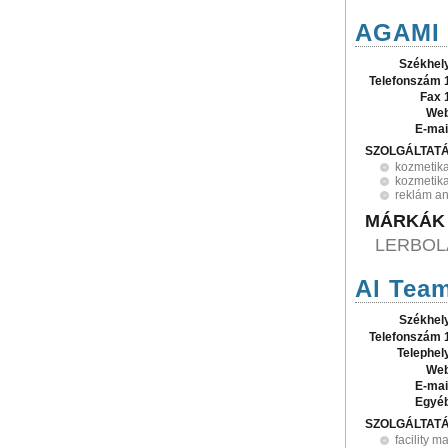
AGAMI 
Székhel
Telefonszám 
Fax 
Web
E-mai
SZOLGÁLTAT
kozmetik
kozmetika
reklám a
MÁRKÁK
LERBOL
Al Team
Székhel
Telefonszám 
Telephel
Web
E-mai
Egyé
SZOLGÁLTAT
facility 