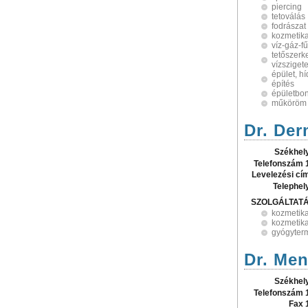
piercing
tetoválás
fodrászat
kozmetik
víz-gáz-f
tetőszerke
vízsziget
épület, h
építés
épületbon
műköröm
Dr. Der
Székhel
Telefonszám 
Levelezési cí
Telephel
SZOLGÁLTAT
kozmetik
kozmetika
gyógyter
Dr. Men
Székhel
Telefonszám 
Fax 