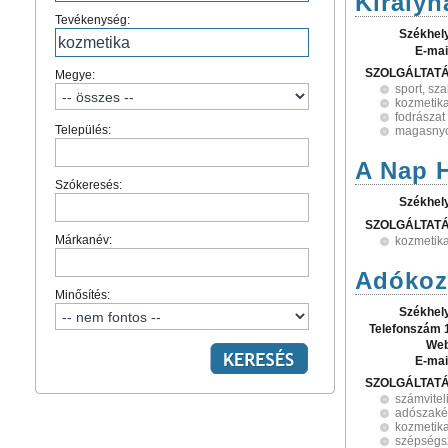
Királyh
Tevékenység:
Székhel
E-mai
SZOLGÁLTAT
Megye:
sport, sz
kozmetik
fodrászat
Település:
magasnyo
A Nap H
Szókeresés:
Székhel
SZOLGÁLTAT
Márkanév:
kozmetik
Adókoz
Minősítés:
Székhel
Telefonszám 
Web
E-mai
SZOLGÁLTAT
számvitel
adószaké
kozmetik
szépségs