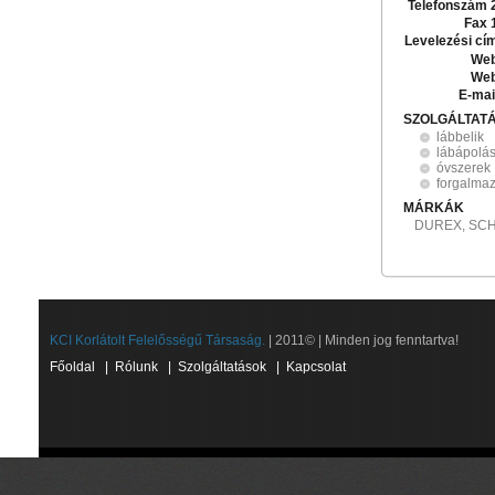
Telefonszám 
Fax 
Levelezési cí
Web
Web
E-mai
SZOLGÁLTAT
lábbelik
lábápolás
óvszerek
forgalma
MÁRKÁK
DUREX, SC
KCI Korlátolt Felelősségű Társaság.
| 2011© | Minden jog fenntartva!
Főoldal
|
Rólunk
|
Szolgáltatások
|
Kapcsolat