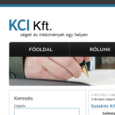
// KCI.HU « lá
Keresés
3 db ilyen céget 
Galaktiv Kf
Cégnév:
Székhel