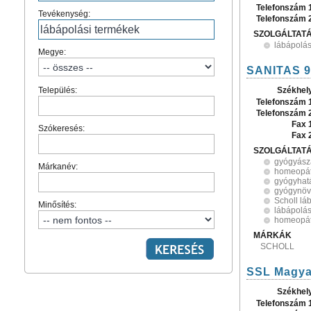
Telefonszám 
Tevékenység:
Telefonszám 
SZOLGÁLTAT
lábápolás
Megye:
SANITAS 98
Település:
Székhel
Telefonszám 
Telefonszám 
Fax 
Szókeresés:
Fax 
SZOLGÁLTAT
gyógyász
Márkanév:
homeopát
gyógyhat
gyógynöv
Scholl lá
Minősítés:
lábápolás
homeopát
MÁRKÁK
SCHOLL
SSL Magyar
Székhel
Telefonszám 