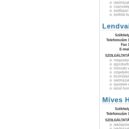
lakóházak
csarnokép
építőipari
belföldi 
Lendvai
Székhel
Telefonszám 
Fax 
E-mai
SZOLGÁLTAT
magasépí
gipszkar
műszaki 
szigetelé
közműépí
lakóházak
épületek 
külső hom
Míves H
Székhel
Telefonszám 
SZOLGÁLTAT
lakóépüle
lakóházak