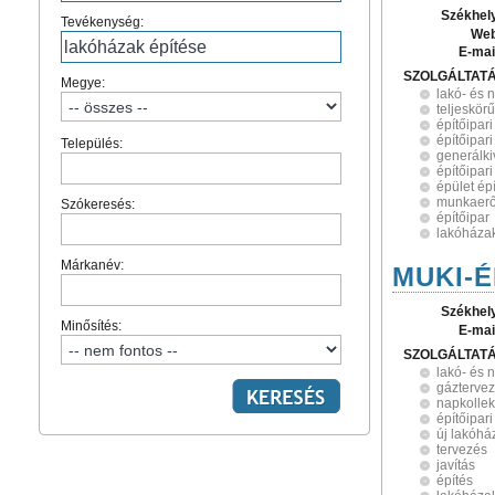
Székhel
Tevékenység:
Web
E-mai
SZOLGÁLTAT
Megye:
lakó- és 
teljeskör
építőipari
építőipari
Település:
generálki
építőipar
épület ép
munkaerő
Szókeresés:
építőipar
lakóházak
Márkanév:
MUKI-É
Székhel
Minősítés:
E-mai
SZOLGÁLTAT
lakó- és 
gázterve
napkollek
építőipar
új lakóhá
tervezés
javítás
építés