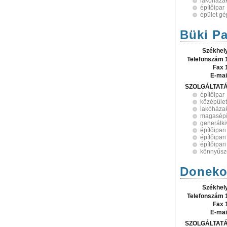
lakóházak
építőipar
épület gé
Büki Pa
Székhel
Telefonszám 
Fax 
E-mai
SZOLGÁLTAT
építőipar
középüle
lakóházak
magasépí
generálki
építőipari
építőipari
építőipari
könnyűsz
Doneko 
Székhel
Telefonszám 
Fax 
E-mai
SZOLGÁLTAT