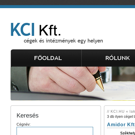
// KCI.HU « la
Keresés
3 db ilyen céget 
Amidor Kft
Cégnév:
Székhel