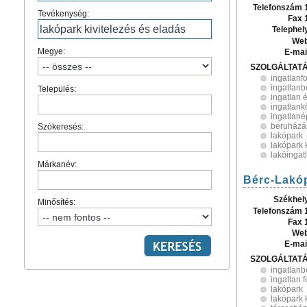
Telefonszám 
Tevékenység:
Fax 
Telephel
Web
Megye:
E-mai
SZOLGÁLTAT
ingatlanf
ingatlan
Település:
ingatlan é
ingatlank
ingatlané
beruházá
Szókeresés:
lakópark
lakópark 
lakóingat
Márkanév:
Bérc-Lakóp
Székhel
Minősítés:
Telefonszám 
Fax 
Web
E-mai
SZOLGÁLTAT
ingatlan
ingatlan 
lakópark
lakópark 