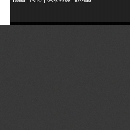
Főoldal
|
Rólunk
|
Szolgáltatások
|
Kapcsolat