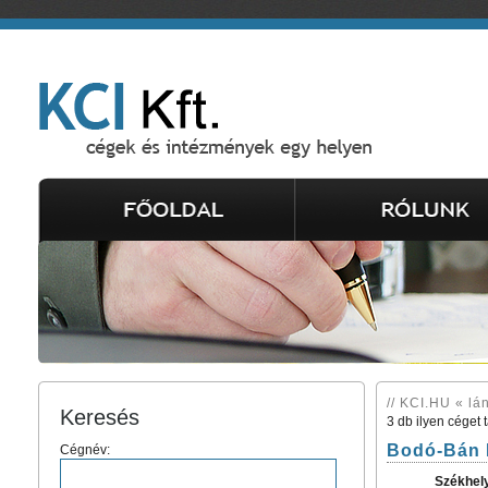
// KCI.HU « lá
Keresés
3 db ilyen céget 
Bodó-Bán 
Cégnév:
Székhel