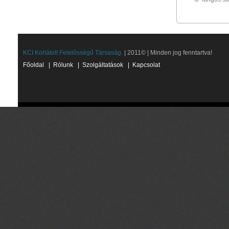
KCI Korlátolt Felelősségű Társaság.
| 2011© | Minden jog fenntartva!
Főoldal
|
Rólunk
|
Szolgáltatások
|
Kapcsolat