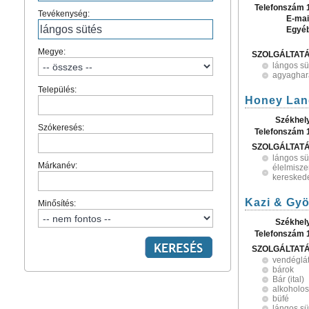
Telefonszám 
Tevékenység:
E-mai
Egyé
Megye:
SZOLGÁLTAT
lángos sü
agyaghar
Település:
Honey Land
Székhel
Szókeresés:
Telefonszám 
SZOLGÁLTAT
lángos sü
Márkanév:
élelmisze
keresked
Kazi & Gyö
Minősítés:
Székhel
Telefonszám 
SZOLGÁLTAT
vendéglá
bárok
Bár (ital)
alkoholos
büfé
lángos sü