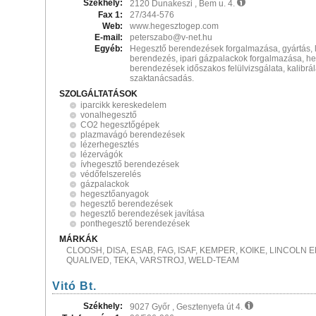
Székhely:
2120 Dunakeszi , Bem u. 4.
Fax 1:
27/344-576
Web:
www.hegesztogep.com
E-mail:
peterszabo@v-net.hu
Egyéb:
Hegesztő berendezések forgalmazása, gyártás,
berendezés, ipari gázpalackok forgalmazása, h
berendezések időszakos felülvizsgálata, kalibrál
szaktanácsadás.
SZOLGÁLTATÁSOK
iparcikk kereskedelem
vonalhegesztő
CO2 hegesztőgépek
plazmavágó berendezések
lézerhegesztés
lézervágók
ívhegesztő berendezések
védőfelszerelés
gázpalackok
hegesztőanyagok
hegesztő berendezések
hegesztő berendezések javítása
ponthegesztő berendezések
MÁRKÁK
CLOOSH, DISA, ESAB, FAG, ISAF, KEMPER, KOIKE, LINCOLN
QUALIVED, TEKA, VARSTROJ, WELD-TEAM
Vitó Bt.
Székhely:
9027 Győr , Gesztenyefa út 4.