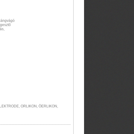
 lángvágó
egesztő
ás,
 ELEKTRODE, ORLIKON, ÖERLIKON,