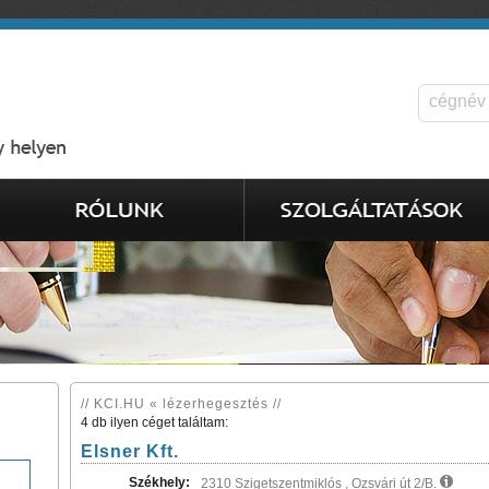
// KCI.HU « lézerhegesztés //
4 db ilyen céget találtam:
Elsner Kft.
Székhely:
2310 Szigetszentmiklós , Ozsvári út 2/B.