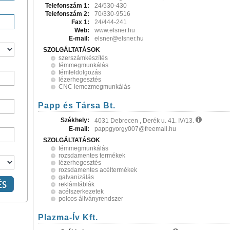
Telefonszám 1:
24/530-430
Telefonszám 2:
70/330-9516
Fax 1:
24/444-241
Web:
www.elsner.hu
E-mail:
elsner@elsner.hu
SZOLGÁLTATÁSOK
szerszámkészítés
fémmegmunkálás
fémfeldolgozás
lézerhegesztés
CNC lemezmegmunkálás
Papp és Társa Bt.
Székhely:
4031 Debrecen , Derék u. 41. IV/13.
E-mail:
pappgyorgy007@freemail.hu
SZOLGÁLTATÁSOK
fémmegmunkálás
rozsdamentes termékek
lézerhegesztés
rozsdamentes acéltermékek
galvanizálás
reklámtáblák
acélszerkezetek
polcos állványrendszer
Plazma-Ív Kft.