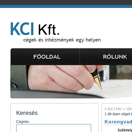
// KCI.HU « lő
Keresés
1 db ilyen céget 
Korongvad
Cégnév:
Székhel