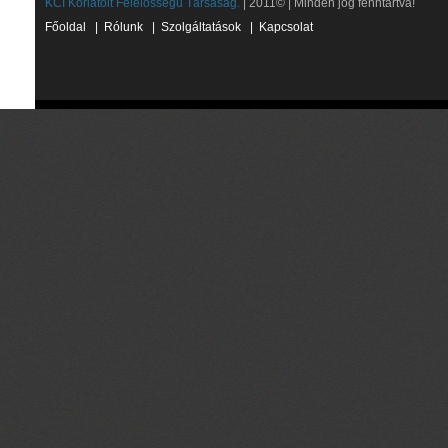
KCI Korlátolt Felelősségű Társaság.
| 2011© | Minden jog fenntartva!
Főoldal
|
Rólunk
|
Szolgáltatások
|
Kapcsolat