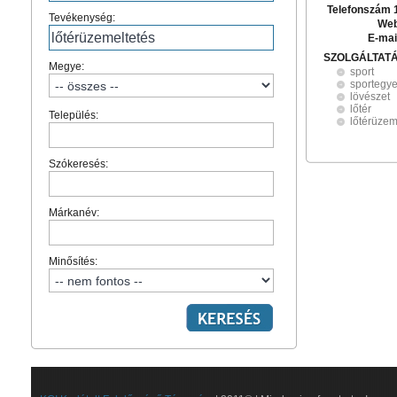
Telefonszám 
Tevékenység:
Web
E-mai
SZOLGÁLTAT
Megye:
sport
sportegye
lövészet
lőtér
Település:
lőtérüzem
Szókeresés:
Márkanév:
Minősítés: