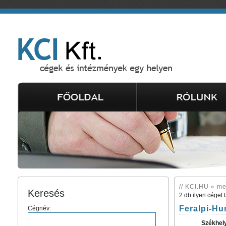
// KCI.HU « me
Keresés
2 db ilyen céget 
Feralpi-Hu
Cégnév:
Székhel