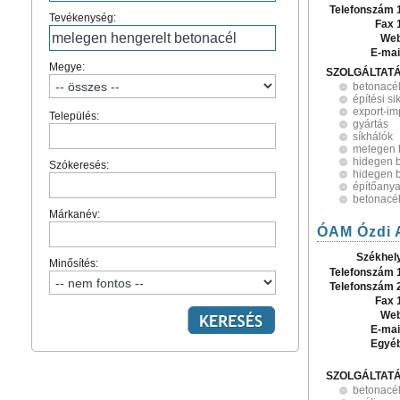
Telefonszám 
Tevékenység:
Fax 
Web
E-mai
Megye:
SZOLGÁLTAT
betonacé
építési si
export-im
Település:
gyártás
síkhálók
melegen 
hidegen b
Szókeresés:
hidegen b
építőany
betonacé
Márkanév:
ÓAM Ózdi 
Székhel
Minősítés:
Telefonszám 
Telefonszám 
Fax 
Web
E-mai
Egyé
SZOLGÁLTAT
betonacé