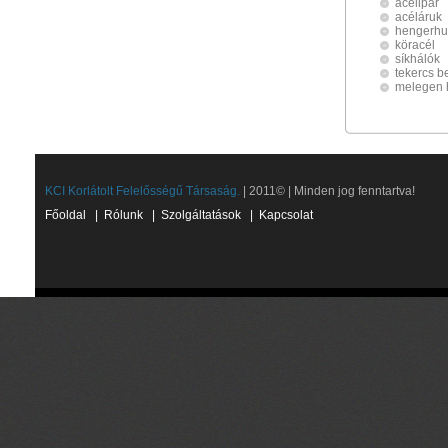
acélipar
acéláruk
hengerhu
köracél
síkhálók
tekercs b
melegen 
KCI Korlátolt Felelősségű Társaság.
| 2011© | Minden jog fenntartva!
Főoldal
|
Rólunk
|
Szolgáltatások
|
Kapcsolat