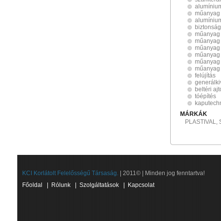
alumínium
műanyag 
alumínium
biztonság
műanyag 
műanyag
műanyag 
műanyag 
műanyag
műanyag 
felújítás
generálki
beltéri aj
tóépítés
kaputech
MÁRKÁK
PLASTIVAL,
KCI Korlátolt Felelősségű Társaság.
| 2011© | Minden jog fenntartva!
Főoldal
|
Rólunk
|
Szolgáltatások
|
Kapcsolat