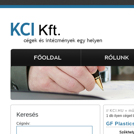
// KCI.HU « mű
Keresés
1 db ilyen céget 
GF Plastics
Cégnév:
Székhel