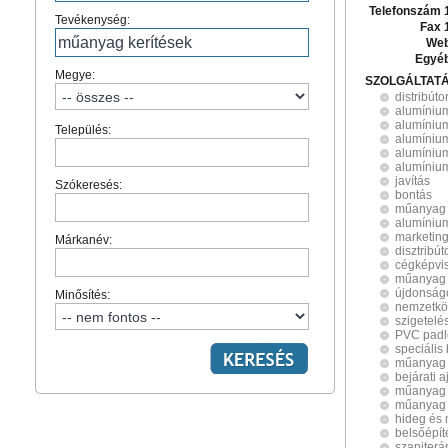
Telefonszám 
Tevékenység:
Fax 
Web
Egyé
Megye:
SZOLGÁLTAT
distribúto
alumíniu
alumínium
Település:
alumíniu
alumínium
alumíniu
javítás
Szókeresés:
bontás
műanyag b
alumínium
marketin
Márkanév:
disztribút
cégképvis
műanyag 
újdonság
Minősítés:
nemzetkö
szigetelé
PVC padl
speciális
műanyag b
bejárati a
műanyag 
műanyag 
hideg és 
belsőépít
szaniterá