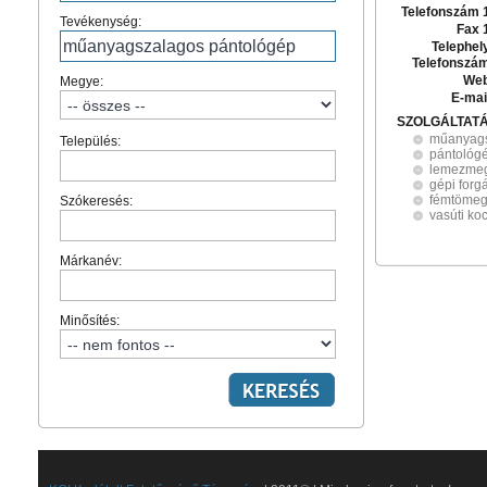
Telefonszám 
Tevékenység:
Fax 
Telephel
Telefonszá
Web
Megye:
E-mai
SZOLGÁLTAT
műanyags
Település:
pántológ
lemezme
gépi forg
fémtömeg
Szókeresés:
vasúti koc
Márkanév:
Minősítés: