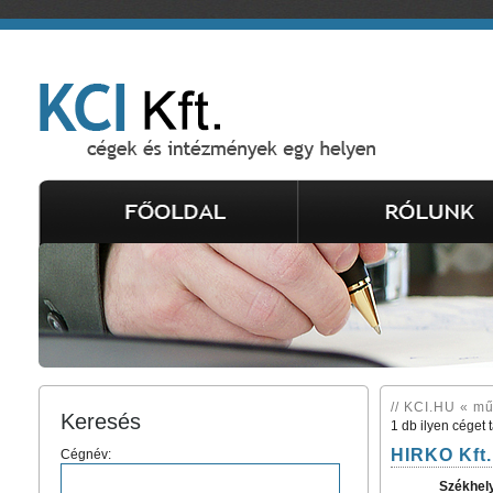
// KCI.HU « m
Keresés
1 db ilyen céget 
HIRKO Kft.
Cégnév:
Székhel