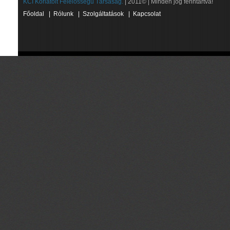
KCI Korlátolt Felelősségű Társaság.
| 2011© | Minden jog fenntartva!
Főoldal
|
Rólunk
|
Szolgáltatások
|
Kapcsolat