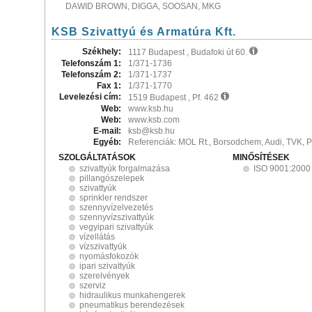
DAWID BROWN, DIGGA, SOOSAN, MKG
KSB Szivattyú és Armatúra Kft.
Székhely:
1117 Budapest , Budafoki út 60.
Telefonszám 1:
1/371-1736
Telefonszám 2:
1/371-1737
Fax 1:
1/371-1770
Levelezési cím:
1519 Budapest , Pf. 462
Web:
www.ksb.hu
Web:
www.ksb.com
E-mail:
ksb@ksb.hu
Egyéb:
Referenciák: MOL Rt., Borsodchem, Audi, TVK, 
SZOLGÁLTATÁSOK
MINŐSÍTÉSEK
szivattyúk forgalmazása
ISO 9001:2000
pillangószelepek
szivattyúk
sprinkler rendszer
szennyvízelvezetés
szennyvízszivattyúk
vegyipari szivattyúk
vízellátás
vízszivattyúk
nyomásfokozók
ipari szivattyúk
szerelvények
szerviz
hidraulikus munkahengerek
pneumatikus berendezések