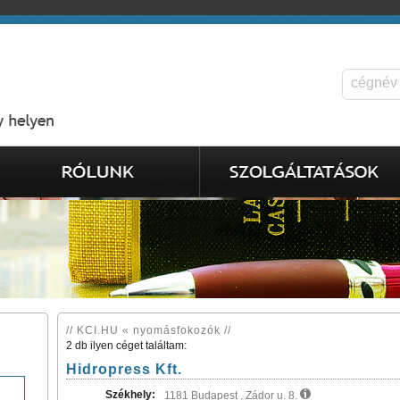
// KCI.HU « nyomásfokozók //
2 db ilyen céget találtam:
Hidropress Kft.
Székhely:
1181 Budapest , Zádor u. 8.