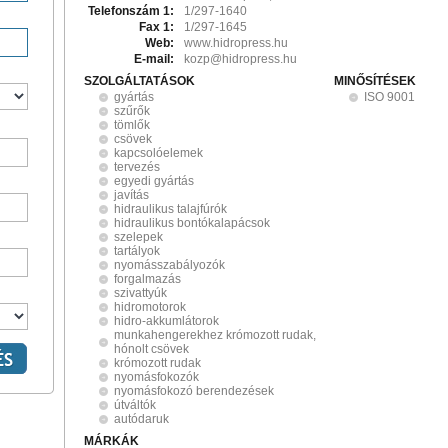
Telefonszám 1:
1/297-1640
Fax 1:
1/297-1645
Web:
www.hidropress.hu
E-mail:
kozp@hidropress.hu
SZOLGÁLTATÁSOK
MINŐSÍTÉSEK
gyártás
ISO 9001
szűrők
tömlők
csövek
kapcsolóelemek
tervezés
egyedi gyártás
javítás
hidraulikus talajfúrók
hidraulikus bontókalapácsok
szelepek
tartályok
nyomásszabályozók
forgalmazás
szivattyúk
hidromotorok
hidro-akkumlátorok
munkahengerekhez krómozott rudak,
hónolt csövek
krómozott rudak
nyomásfokozók
nyomásfokozó berendezések
útváltók
autódaruk
MÁRKÁK