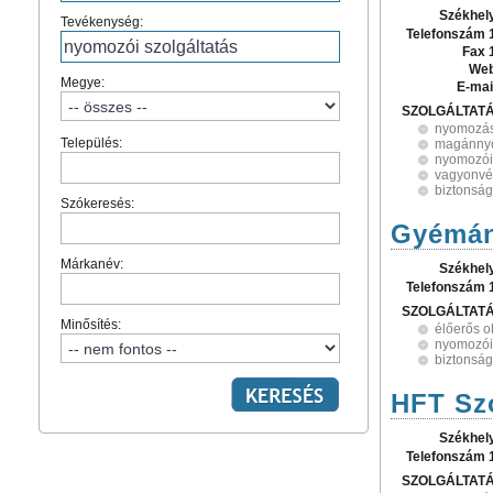
Székhel
Tevékenység:
Telefonszám 
Fax 
Web
Megye:
E-mai
SZOLGÁLTAT
nyomozá
Település:
magánny
nyomozói 
vagyonv
biztonság
Szókeresés:
Gyémánt
Márkanév:
Székhel
Telefonszám 
SZOLGÁLTAT
Minősítés:
élőerős 
nyomozói 
biztonság
HFT Szo
Székhel
Telefonszám 
SZOLGÁLTAT