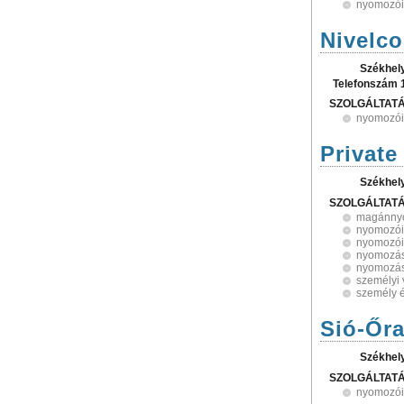
nyomozói 
Nivelco
Székhel
Telefonszám 
SZOLGÁLTAT
nyomozói 
Private
Székhel
SZOLGÁLTAT
magánny
nyomozói 
nyomozói
nyomozá
nyomozási
személyi
személy 
Sió-Őra
Székhel
SZOLGÁLTAT
nyomozói 