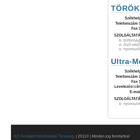
TÖRÖK 
Székhel
Telefonszám 
Fax 
SZOLGÁLTAT
biztonság
őrző-védő
nyomozói 
Ultra-M
Székhel
Telefonszám 
Fax 
Levelezési cí
E-mai
SZOLGÁLTAT
nyomozói 
KCI Korlátolt Felelősségű Társaság.
| 2011© | Minden jog fenntartva!