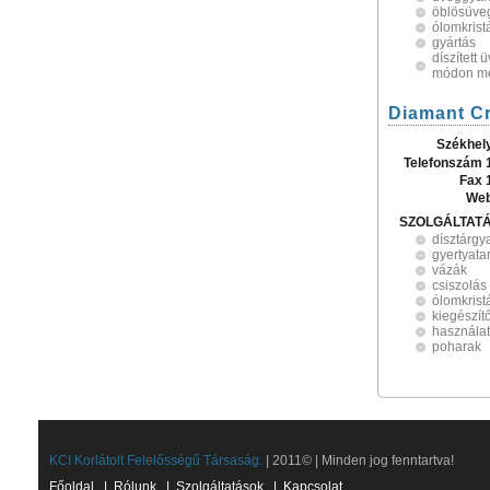
öblösüve
ólomkrist
gyártás
díszített 
módon m
Diamant Cr
Székhel
Telefonszám 
Fax 
Web
SZOLGÁLTAT
dísztárgy
gyertyata
vázák
csiszolás
ólomkrist
kiegészít
használat
poharak
KCI Korlátolt Felelősségű Társaság.
| 2011© | Minden jog fenntartva!
Főoldal
|
Rólunk
|
Szolgáltatások
|
Kapcsolat