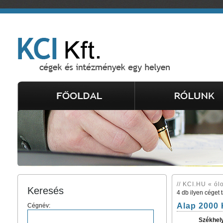
// KCI.HU « ólo
Keresés
4 db ilyen céget 
Alap 2000 
Cégnév:
Székhel