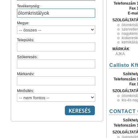
Telefonszám 
Tevékenység:
Fax 
E-mai
SZOLGÁLTAT
Megye:
ólomkrist
szervetle
nagykere
kiskeres
Település:
kemikáliá
MÁRKÁK
AJKA
Szókeresés:
Callisto Kft
Márkanév:
Székhel
Telefonszám 
Fax 
Minősítés:
SZOLGÁLTAT
ólomkrist
kis-és n
CONTACT G
Székhel
Telefonszám 
SZOLGÁLTAT
üveggyár