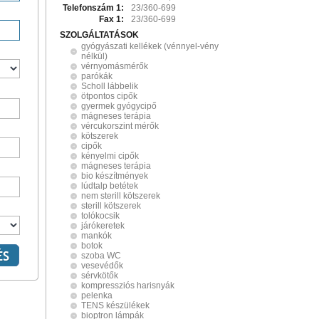
Telefonszám 1:
23/360-699
Fax 1:
23/360-699
SZOLGÁLTATÁSOK
gyógyászati kellékek (vénnyel-vény
nélkül)
vérnyomásmérők
parókák
Scholl lábbelik
ötpontos cipők
gyermek gyógycipő
mágneses terápia
vércukorszint mérők
kötszerek
cipők
kényelmi cipők
mágneses terápia
bio készítmények
lúdtalp betétek
nem sterill kötszerek
sterill kötszerek
tolókocsik
járókeretek
mankók
botok
szoba WC
vesevédők
sérvkötők
kompressziós harisnyák
pelenka
TENS készülékek
bioptron lámpák