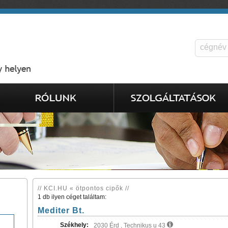
// KCI.HU « ötpontos cipők //
1 db ilyen céget találtam:
Mediter Bt.
Székhely:
2030 Érd , Technikus u 43