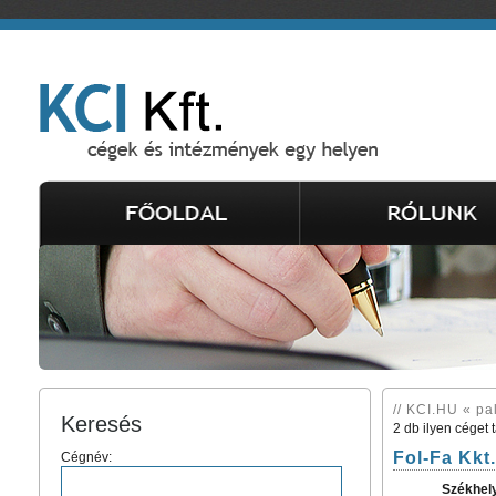
// KCI.HU « pal
Keresés
2 db ilyen céget 
Fol-Fa Kkt.
Cégnév:
Székhel