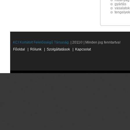
műanyag 
gyártás
vasalatok
tengelyek
KCI Korlátolt Felelősségű Társaság.
| 2011© | Minden jog fenntartva!
Főoldal
|
Rólunk
|
Szolgáltatások
|
Kapcsolat