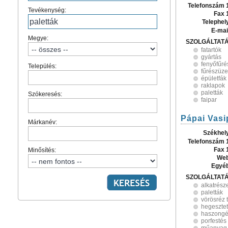
Telefonszám 
Tevékenység:
Fax 
Telephel
E-mai
Megye:
SZOLGÁLTAT
fatartók
gyártás
fenyőfűré
Település:
fűrészüz
épületfák
raklapok
paletták
Szókeresés:
faipar
Pápai Vasi
Márkanév:
Székhel
Telefonszám 
Fax 
Minősítés:
Web
Egyé
SZOLGÁLTAT
alkatrész
paletták
vörösréz 
hegesztet
haszongé
porfestés