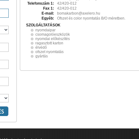
Telefonszám 1:
42/420-012
Fax 1:
42/420-012
E-mail:
bomakarbon@axelero.hu
Egyéb:
Ofszet és color nyomtatás B/O méretben.
SZOLGÁLTATÁSOK
nyomdaipar
csomagolóeszközök
nyomdai előkészítés
ragasztott karton
élvédő
ofszet nyomtatás
gyártás