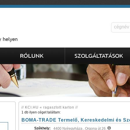
// KCI.HU « ragasztott karton //
1 db ilyen céget találtam:
BOMA-TRADE Termelő, Kereskedelmi és Szol
Székhely:
4400 Nyíregyháza , Orgona út 26.