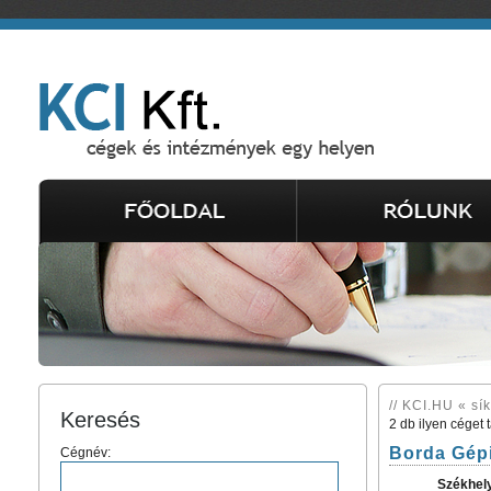
// KCI.HU « sí
Keresés
2 db ilyen céget 
Borda Gépi
Cégnév:
Székhel