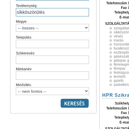
Telefonszám 
Tevékenység:
Fax 
Telephel
E-mai
Megye:
SZOLGÁLTAT
szolgálta
síkköször
vésés
Település:
marás
horizontá
furatkösz
esztergál
Szókeresés:
gépészat
gépipar, 
fémmegm
fémipar
Márkanév:
feldolgoz
termelő
gyártó
palástkös
Minősítés:
HPR Szikra
Székhel
Telefonszám 
Fax 
Telephel
E-mai
SZOLGÁLTAT