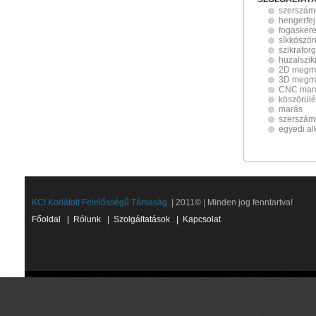
szerszám
hengerfej
fogasker
síkköször
szikrafor
huzalszik
2D megm
3D megm
CNC mar
köszörül
marás
szerszám
egyedi al
KCI Korlátolt Felelősségű Társaság.
| 2011© | Minden jog fenntartva!
Főoldal
|
Rólunk
|
Szolgáltatások
|
Kapcsolat