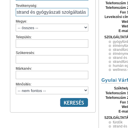
Telefonszám 
Tevékenység:
Telefonszám 
Fax 
Levelezési cí
Megye:
Web
Web
E-mai
Település:
SZOLGÁLTAT
gyógyfür
élményfü
strandfür
Szókeresés:
élménym
strand és
strandfür
humán eg
Márkanév:
wellness 
Gyulai Várf
Minősítés:
Székhel
Telefonszám 
Telefonszám 
Fax 
Web
E-mai
SZOLGÁLTAT
fürdők
strand és