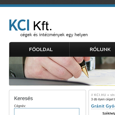
// KCI.HU « st
Keresés
3 db ilyen céget 
Gránit Gyó
Cégnév:
Székhel