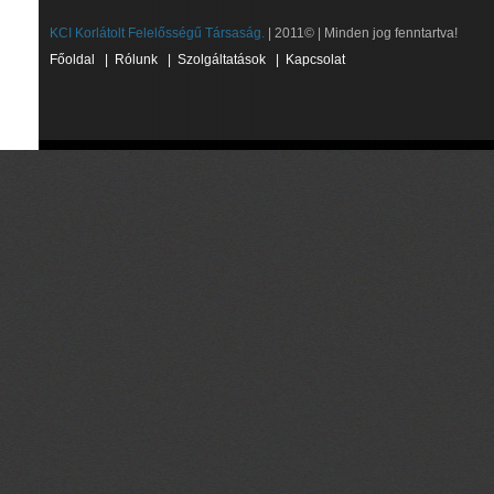
KCI Korlátolt Felelősségű Társaság.
| 2011© | Minden jog fenntartva!
Főoldal
|
Rólunk
|
Szolgáltatások
|
Kapcsolat