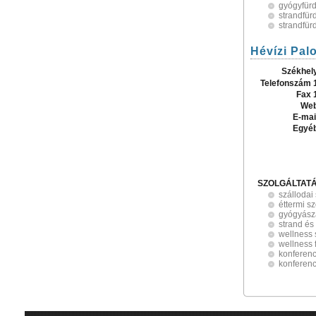
gyógyfür
strandfür
strandfür
Hévízi Palo
Székhel
Telefonszám 
Fax 
Web
E-mai
Egyé
SZOLGÁLTAT
szállodai
éttermi sz
gyógyásza
strand és
wellness 
wellness 
konferenc
konferen