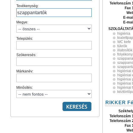
Telefonszám 
Tevékenység:
Fax 
Web
E-mai
Megye:
E-mai
SZOLGÁLTAT
higiénia
toalettpap
Település:
WC kefe
tükrök
illatosítók
folyékon
Szókeresés:
szappana
szappan
szappant
higiéniai
Márkanév:
higiéniai
higiéniai
higiéniai
Minősítés:
higiéniai
kéztörlőpa
RIKKER Fém
Székhel
Telefonszám 
Telefonszám 
Fax 
Web