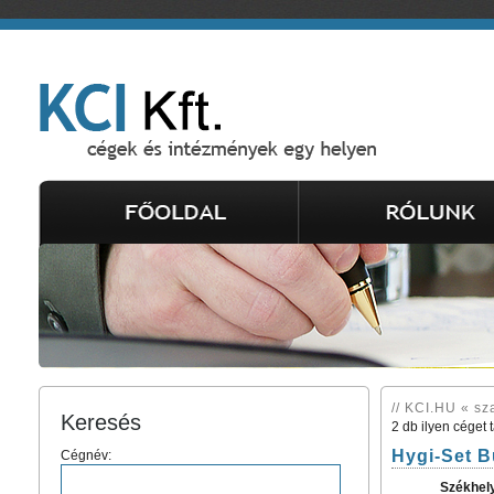
// KCI.HU « sz
Keresés
2 db ilyen céget 
Hygi-Set B
Cégnév:
Székhel