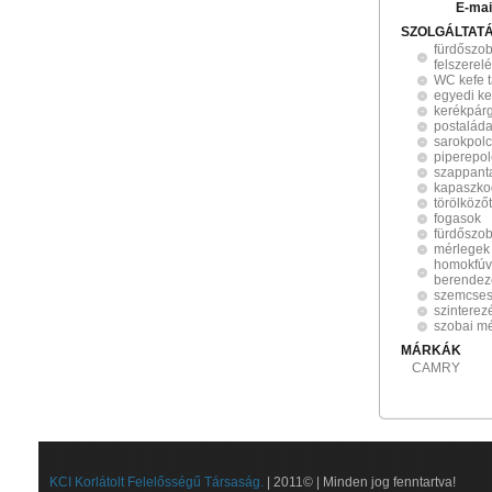
E-mai
SZOLGÁLTAT
fürdőszo
felszerel
WC kefe t
egyedi ke
kerékpárg
postalád
sarokpol
piperepol
szappant
kapaszko
törölköző
fogasok
fürdőszob
mérlegek
homokfúv
berendez
szemcses
szinterez
szobai m
MÁRKÁK
CAMRY
KCI Korlátolt Felelősségű Társaság.
| 2011© | Minden jog fenntartva!