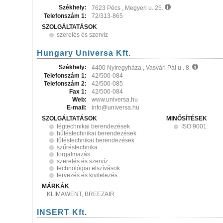
Székhely:
7623 Pécs , Megyeri u. 25.
Telefonszám 1:
72/313-865
SZOLGÁLTATÁSOK
szerelés és szervíz
Hungary Universa Kft.
Székhely:
4400 Nyíregyháza , Vasvári Pál u . 8.
Telefonszám 1:
42/500-084
Telefonszám 2:
42/500-085
Fax 1:
42/500-084
Web:
www.universa.hu
E-mail:
info@universa.hu
SZOLGÁLTATÁSOK
MINŐSÍTÉSEK
légtechnikai berendezések
ISO 9001
hűtéstechnikai berendezések
fűtéstechnikai berendezések
szűréstechnika
forgalmazás
szerelés és szervíz
technológiai elszívások
tervezés és kivitelezés
MÁRKÁK
KLIMAWENT, BREEZAIR
INSERT Kft.