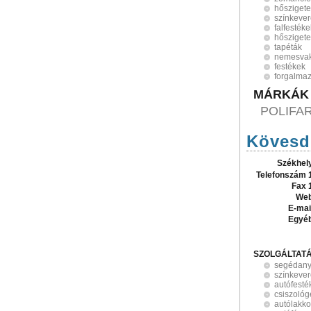
hőszigete
színkeve
falfestéke
hőszigete
tapéták
nemesvak
festékek
forgalma
MÁRKÁK
POLIFAR
Kövesdi
Székhel
Telefonszám 
Fax 
Web
E-mai
Egyé
SZOLGÁLTAT
segédan
színkeve
autófesté
csiszoló
autólakk