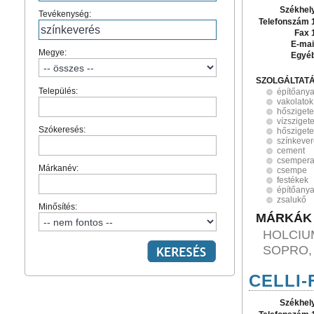
Székhel
Tevékenység:
Telefonszám 
Fax 
E-mai
Megye:
Egyé
SZOLGÁLTAT
Település:
építőany
vakolatok
hőszigete
vízsziget
Szókeresés:
hősziget
színkeve
cement
csempera
Márkanév:
csempe
festékek
építőany
zsalukő
Minősítés:
MÁRKÁK
HOLCIU
SOPRO, 
CELLI-
Székhel