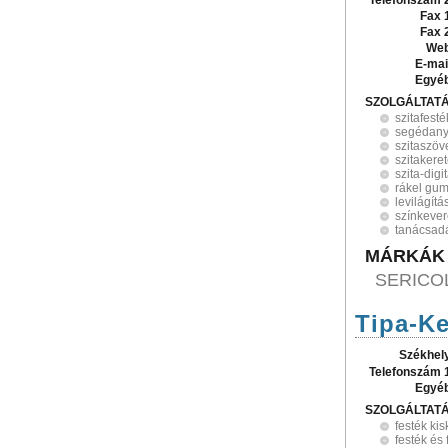
Telefonszám 
Fax 
Fax 
Web
E-mai
Egyé
SZOLGÁLTAT
szitafesté
segédan
szitaszöv
szitakere
szita-digi
rákel gum
levilágítá
színkeve
tanácsad
MÁRKÁK
SERICOL
Tipa-Ke
Székhel
Telefonszám 
Egyé
SZOLGÁLTAT
festék ki
festék és 