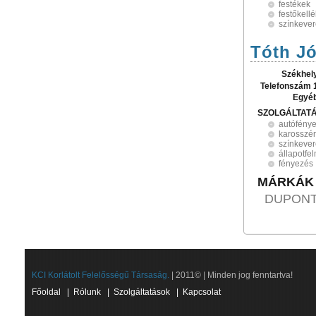
festékek
festőkell
színkeve
Tóth Jó
Székhel
Telefonszám 
Egyé
SZOLGÁLTAT
autófény
karosszér
színkeve
állapotfe
fényezés
MÁRKÁK
DUPON
KCI Korlátolt Felelősségű Társaság.
| 2011© | Minden jog fenntartva!
Főoldal
|
Rólunk
|
Szolgáltatások
|
Kapcsolat