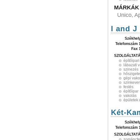
MÁRKÁK
Unico, Ap
I and J
Székhel
Telefonszám 
Fax 
SZOLGÁLTAT
építőipari
lábazati 
szinezés
hőszigete
gépi vako
színkeve
festés
építőipar
vakolás
épületek 
Két-Kam
Székhel
Telefonszám 
SZOLGÁLTAT
zománcfe