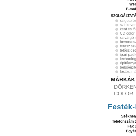
Web
E-mai
SZOLGÁLTAT
szigetelé
színkeve
kent és fó
CD color
szivárgó 
bevonatsz
terasz sz
tetőszige
ipari pad
technológ
építőany
belsőépít
festés, m
MÁRKÁK
DÖRKEN
COLOR
Festék-
Székhel
Telefonszám 
Fax 
Egyé