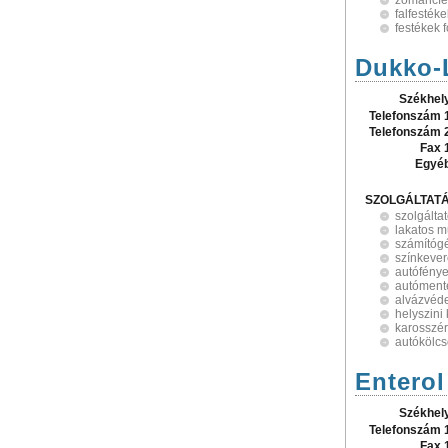
zománcfe
falfestéke
festékek 
Dukko-L
Székhel
Telefonszám 
Telefonszám 
Fax 
Egyé
SZOLGÁLTAT
szolgálta
lakatos 
számítóg
színkeve
autófény
autóment
alvázvéd
helyszini 
karosszér
autókölc
Enterol
Székhel
Telefonszám 
Fax 