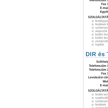
Telefonszám 
Fax 
E-mai
Egyé
SZOLGÁLTAT
festékgyá
festékek 
színkeve
alapozók
beltéri fe
kültéri fe
zománcfe
higítók
DIR és 
Székhel
Telefonszám 
Telefonszám 
Fax 
Levelezési cí
Web
E-mai
SZOLGÁLTAT
festék k
szakfordí
színkeve
festékek