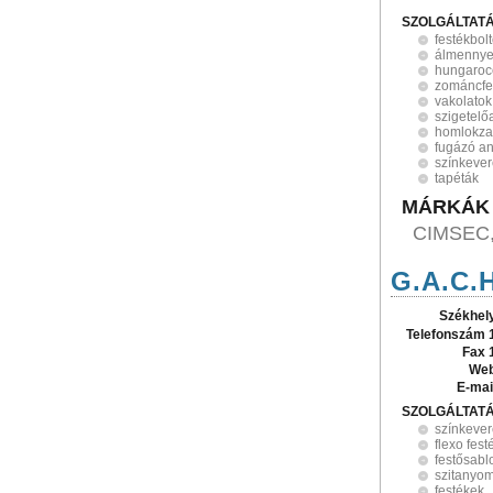
SZOLGÁLTAT
festékbol
álmennye
hungaroc
zománcfe
vakolatok
szigetel
homlokza
fugázó a
színkeve
tapéták
MÁRKÁK
CIMSEC,
G.A.C.H
Székhel
Telefonszám 
Fax 
Web
E-mai
SZOLGÁLTAT
színkeve
flexo fest
festősabl
szitanyom
festékek