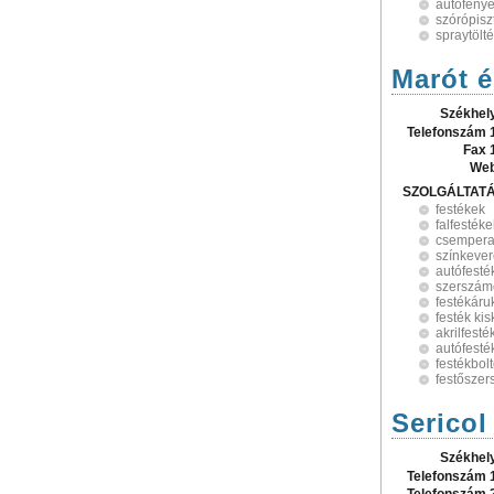
autófény
szórópisz
spraytölt
Marót é
Székhel
Telefonszám 
Fax 
Web
SZOLGÁLTAT
festékek
falfestéke
csempera
színkeve
autófesté
szerszám
festékáru
festék ki
akrilfesté
autófesté
festékbol
festősze
Sericol
Székhel
Telefonszám 