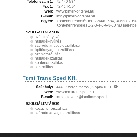
Telefonszám 1:
72/440-584
Fax 1:
72/414-514
Web:
www.pinterkontener.hu
E-mail:
info@pinterkontener.hu
Egyéb:
Konténer rendelés tel.: 72/440-584, 30/997-799
Konténer rendelés 1-2-3-4-5-6-8-10 m3 méretbe
SZOLGÁLTATÁSOK
szállítmányozás
hulladékgyűjtés
szóródó anyagok szállítása
építőanyagok szállítása
szemétszállítás
hulladékszállítás
konténerszállítás
sittszállítás
Tomi Trans Sped Kft.
Székhely:
4441 Szorgalmatos , Klapka u. 16.
Web:
www.tomitranssped.hu
E-mail:
tamas.revesz@tomitranssped.hu
SZOLGÁLTATÁSOK
közúti teherszállítás
szóródó anyagok szállítása