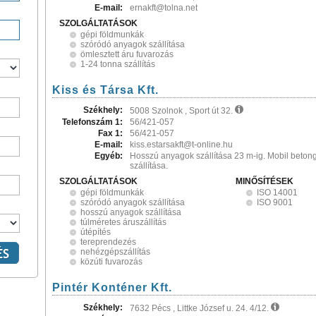
E-mail:
ernakft@tolna.net
SZOLGÁLTATÁSOK
gépi földmunkák
szóródó anyagok szállítása
ömlesztett áru fuvarozás
1-24 tonna szállítás
Kiss és Társa Kft.
Székhely:
5008 Szolnok , Sport út 32.
Telefonszám 1:
56/421-057
Fax 1:
56/421-057
E-mail:
kiss.estarsakft@t-online.hu
Egyéb:
Hosszú anyagok szállítása 23 m-ig. Mobil beto
szállítása.
SZOLGÁLTATÁSOK
MINŐSÍTÉSEK
gépi földmunkák
ISO 14001
szóródó anyagok szállítása
ISO 9001
hosszú anyagok szállítása
túlméretes áruszállítás
útépítés
tereprendezés
nehézgépszállítás
közúti fuvarozás
Pintér Konténer Kft.
Székhely:
7632 Pécs , Littke József u. 24. 4/12.