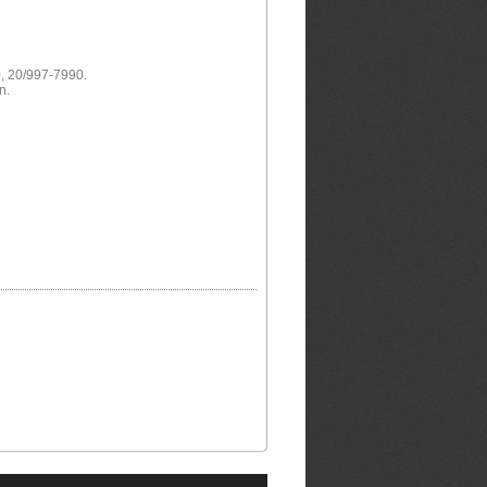
0, 20/997-7990.
n.