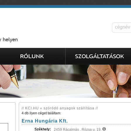
// KCI.HU « szóródó anyagok szállítása //
4 db ilyen céget találtam:
Erna Hungária Kft.
Székhely:
2459 Rácalmás , Rózsa u. 19.