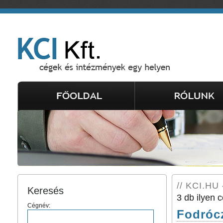
// KCI.HU 
Keresés
3 db ilyen c
Cégnév:
Fodróc