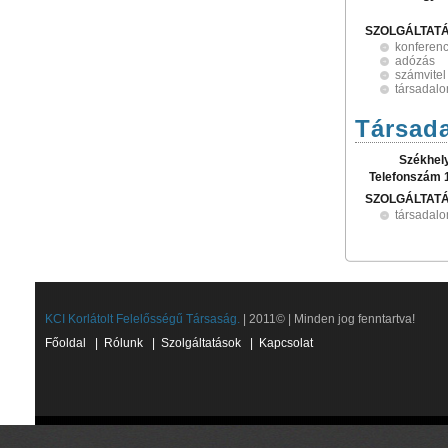
SZOLGÁLTAT
konferen
adózás
számvitel
társadalo
Társada
Székhel
Telefonszám 
SZOLGÁLTAT
társadalo
KCI Korlátolt Felelősségű Társaság.
| 2011© | Minden jog fenntartva!
Főoldal
|
Rólunk
|
Szolgáltatások
|
Kapcsolat