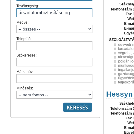
Székhel
Tevékenység:
Telefonszám 
Fax 
Web
Megye:
E-mai
E-mai
Egyé
Település:
SZOLGÁLTAT
ügyvédi i
társadalo
végrehajt
Szókeresés:
társasági
polgári jo
munkajo
ingatlanj
Márkanév:
gazdaság
ügyvédek
teljeskörű
Minősítés:
Hessyn 
Székhel
Telefonszám 
Telefonszám 
Fax 
Web
E-mai
Egyé