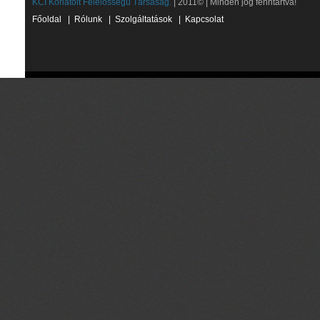
KCI Korlátolt Felelősségű Társaság.
| 2011© | Minden jog fenntartva!
Főoldal
|
Rólunk
|
Szolgáltatások
|
Kapcsolat