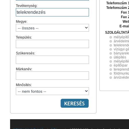
Telefonszám 
Tevékenység:
Telefonszám 
Fax 
Fax 
Megye:
Web
E-mai
SZOLGÁLTAT
mélyépítő
Település:
árvédelmi
telekren
vízügyi g
Szókeresés:
bányareku
útépítés
mélyépít
építőipar
Márkanév:
terepren
földmunk
árvízvéde
Minősítés: