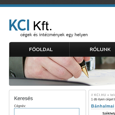
// KCI.HU « te
Keresés
1 db ilyen céget 
Bánhalmai 
Cégnév:
Székhel