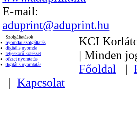
1/439-3103
Web:
www.aduprint.hu
E-mail:
aduprint@aduprint.hu
Szolgáltatások
KCI Korláto
nyomdai szolgáltatás
digitális nyomda
| Minden jo
teljeskörű kötészet
ofszet nyomtatás
digitális nyomtatás
Főoldal
|
|
Kapcsolat