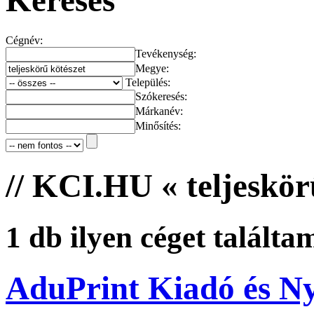
Keresés
Cégnév:
Tevékenység:
Megye:
Település:
Szókeresés:
Márkanév:
Minősítés:
// KCI.HU « teljeskörű