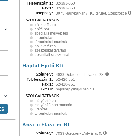
Telefonszám 1:
32/391-050
Fax 1:
32/391-050
Telephely:
3075 Nagybárkány , Külterület, Szeszfőzde
SZOLGÁLTATÁSOK
pálinkafőzde
építőipar
speciális mélyépítés
térburkolás
térburkolati munkák
pálinkafőzés
szeszesital gyártás
desztillált szeszesital
Hajdut Építő Kft.
Székhely:
4033 Debrecen , Lovas u. 23.
Telefonszám 1:
52/420-751
Fax 1:
52/420-751
E-mail:
hajdutep@hajdutep.hu
SZOLGÁLTATÁSOK
mélyépítőipar
mélyépítőipari munkák
útépítés
térburkolati munkák
Keszüi Flaszter Bt.
Székhely:
7833 Görcsöny , Ady E. u. 8.