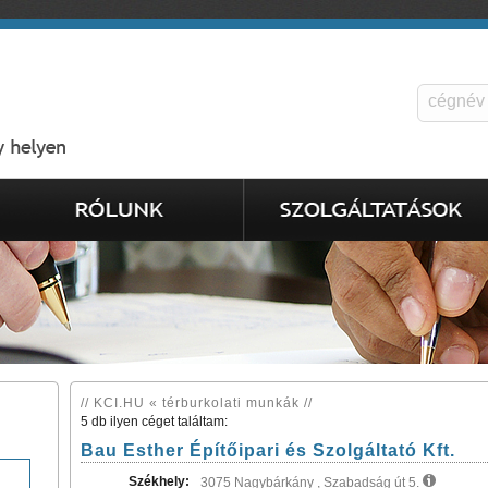
// KCI.HU « térburkolati munkák //
5 db ilyen céget találtam:
Bau Esther Építőipari és Szolgáltató Kft.
Székhely:
3075 Nagybárkány , Szabadság út 5.