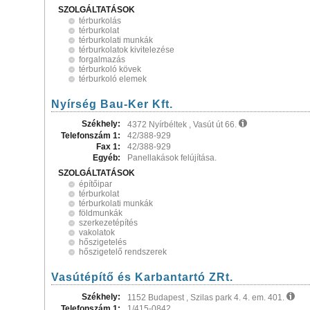
SZOLGÁLTATÁSOK
térburkolás
térburkolat
térburkolati munkák
térburkolatok kivitelezése
forgalmazás
térburkoló kövek
térburkoló elemek
Nyírség Bau-Ker Kft.
Székhely:
4372 Nyírbéltek , Vasút út 66.
Telefonszám 1:
42/388-929
Fax 1:
42/388-929
Egyéb:
Panellakások felújítása.
SZOLGÁLTATÁSOK
építőipar
térburkolat
térburkolati munkák
földmunkák
szerkezetépítés
vakolatok
hőszigetelés
hőszigetelő rendszerek
Vasútépítő és Karbantartó ZRt.
Székhely:
1152 Budapest , Szilas park 4. 4. em. 401.
Telefonszám 1:
1/415-0842