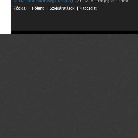
KCI Korlátolt Felelősségű Társaság.
| 2011© | Minden jog fenntartva!
Főoldal
|
Rólunk
|
Szolgáltatások
|
Kapcsolat