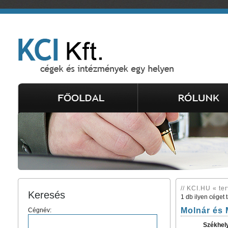
// KCI.HU « ter
Keresés
1 db ilyen céget 
Molnár és 
Cégnév:
Székhel