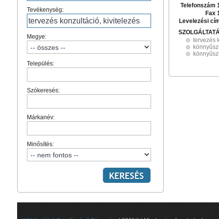
Telefonszám 
Tevékenység:
Fax 
Levelezési cí
SZOLGÁLTAT
Megye:
tervezés k
könnyűsz
könnyűsz
Település:
Szókeresés:
Márkanév:
Minősítés: