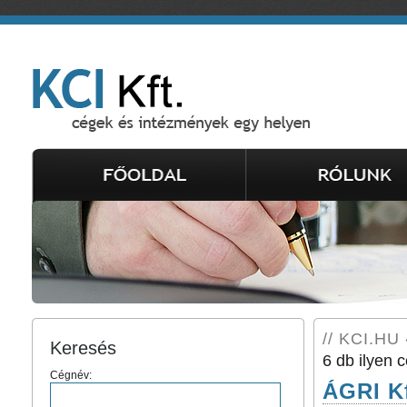
// KCI.HU 
Keresés
6 db ilyen c
Cégnév:
ÁGRI Kf