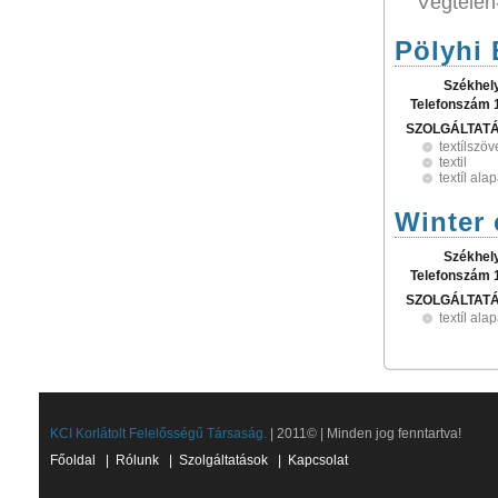
Végtele
Pölyhi 
Székhel
Telefonszám 
SZOLGÁLTAT
textílszöv
textil
textíl al
Winter 
Székhel
Telefonszám 
SZOLGÁLTAT
textíl al
KCI Korlátolt Felelősségű Társaság.
| 2011© | Minden jog fenntartva!
Főoldal
|
Rólunk
|
Szolgáltatások
|
Kapcsolat