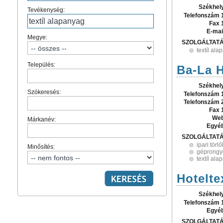
Székhel
Tevékenység:
Telefonszám 
Fax 
E-mai
Megye:
SZOLGÁLTAT
textíl al
Település:
Ba-La H
Székhel
Szókeresés:
Telefonszám 
Telefonszám 
Fax 
Web
Márkanév:
Egyé
SZOLGÁLTAT
ipari tör
Minősítés:
géprongy
textíl al
Hotelte
Székhel
Telefonszám 
Egyé
SZOLGÁLTAT