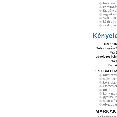
textíl al
kárpitozá
függönyö
ágytakar
szállodai 
közületi 
szállodai
Kényel
Székhel
Telefonszám 
Fax 
Levelezési cí
Web
E-mai
SZOLGÁLTAT
bútorszöv
szövetek 
textíl al
elemes b
bútor
konyhabú
gyermekb
szobabút
étkezőgar
MÁRKÁK