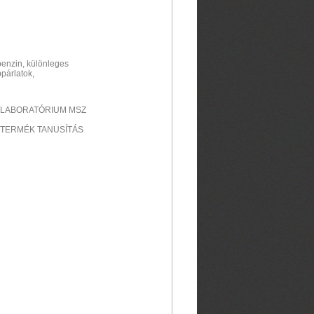
benzin, különleges
párlatok,
 LABORATÓRIUM MSZ
 TERMÉK TANUSÍTÁS