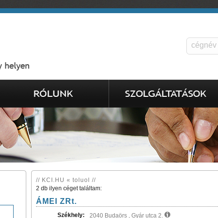
// KCI.HU « toluol //
2 db ilyen céget találtam:
ÁMEI ZRt.
Székhely:
2040 Budaörs , Gyár utca 2.