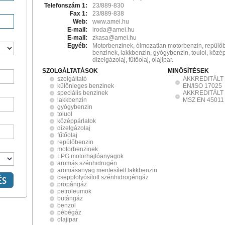
Telefonszám 1:
23/889-830
Fax 1:
23/889-838
Web:
www.amei.hu
E-mail:
iroda@amei.hu
E-mail:
zkasa@amei.hu
Egyéb:
Motorbenzinek, ólmozatlan motorbenzin, repülő
benzinek, lakkbenzin, gyógybenzin, toulol, közép
dízelgázolaj, fűtőolaj, olajipar.
SZOLGÁLTATÁSOK
MINŐSÍTÉSEK
szolgáltató
AKKREDITÁLT
különleges benzinek
EN/ISO 17025
speciális benzinek
AKKREDITÁLT
lakkbenzin
MSZ EN 45011
gyógybenzin
toluol
középpárlatok
dízelgázolaj
fűtőolaj
repülőbenzin
motorbenzinek
LPG motorhajtóanyagok
aromás szénhidrogén
aromásanyag mentesített lakkbenzin
cseppfolyósított szénhidrogéngáz
propángáz
petroleumok
butángáz
benzol
pébégáz
olajipar