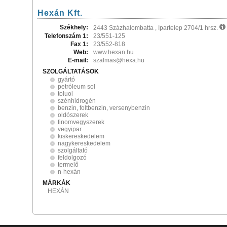
Hexán Kft.
Székhely:
2443 Százhalombatta , Ipartelep 2704/1 hrsz.
Telefonszám 1:
23/551-125
Fax 1:
23/552-818
Web:
www.hexan.hu
E-mail:
szalmas@hexa.hu
SZOLGÁLTATÁSOK
gyártó
petróleum sol
toluol
szénhidrogén
benzin, foltbenzin, versenybenzin
oldószerek
finomvegyszerek
vegyipar
kiskereskedelem
nagykereskedelem
szolgáltató
feldolgozó
termelő
n-hexán
MÁRKÁK
HEXÁN