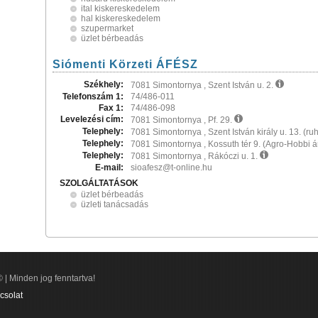
ital kiskereskedelem
hal kiskereskedelem
szupermarket
üzlet bérbeadás
Siómenti Körzeti ÁFÉSZ
Székhely:
7081 Simontornya , Szent István u. 2.
Telefonszám 1:
74/486-011
Fax 1:
74/486-098
Levelezési cím:
7081 Simontornya , Pf. 29.
Telephely:
7081 Simontornya , Szent István király u. 13. (ruh
Telephely:
7081 Simontornya , Kossuth tér 9. (Agro-Hobbi 
Telephely:
7081 Simontornya , Rákóczi u. 1.
E-mail:
sioafesz@t-online.hu
SZOLGÁLTATÁSOK
üzlet bérbeadás
üzleti tanácsadás
 | Minden jog fenntartva!
csolat