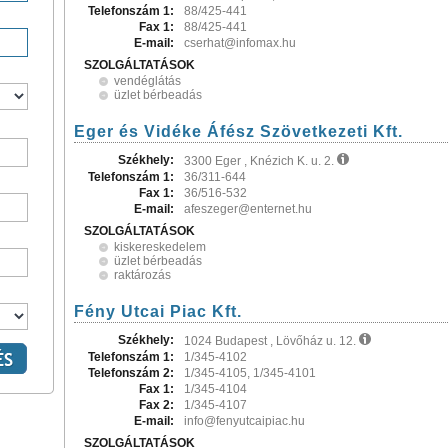
Telefonszám 1:
88/425-441
Fax 1:
88/425-441
E-mail:
cserhat@infomax.hu
SZOLGÁLTATÁSOK
vendéglátás
üzlet bérbeadás
Eger és Vidéke Áfész Szövetkezeti Kft.
Székhely:
3300 Eger , Knézich K. u. 2.
Telefonszám 1:
36/311-644
Fax 1:
36/516-532
E-mail:
afeszeger@enternet.hu
SZOLGÁLTATÁSOK
kiskereskedelem
üzlet bérbeadás
raktározás
Fény Utcai Piac Kft.
Székhely:
1024 Budapest , Lövőház u. 12.
Telefonszám 1:
1/345-4102
Telefonszám 2:
1/345-4105, 1/345-4101
Fax 1:
1/345-4104
Fax 2:
1/345-4107
E-mail:
info@fenyutcaipiac.hu
SZOLGÁLTATÁSOK