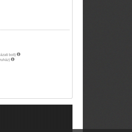
ázati bolt)
áruház)