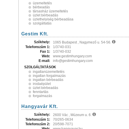
üzemeltetés
bérbeadás
társasház üzemeltetés
üzlet bérbeadás
üzlethelyiség bérbeadása
szolgáltatás
Gestim Kft.
Székhely:
1065 Budapest , Nagymező u. 54-56.
Telefonszám 1:
1/3740-031
Fax 1:
1/3740-032
Web:
www.gestimhungary.com
E-mail:
info@gestimhungary.com
SZOLGÁLTATÁSOK
ingatlanüzemeltetés
ingatlan forgalmazás
ingatlan bérbeadás
irodaépület
üzlet bérbeadás
fenntartás
forgalmazás
Hangyavár Kft.
Székhely:
2600 Vác , Múzeum u. 6.
Telefonszám 1:
70/265-0634
Telefonszám 2:
20/598-7071
Web:
www.hangyavar.hu