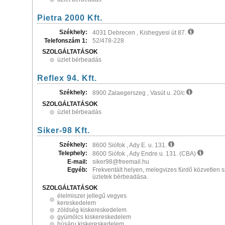
Pietra 2000 Kft.
Székhely:
4031 Debrecen , Kishegyesi út 87.
Telefonszám 1:
52/478-228
SZOLGÁLTATÁSOK
üzlet bérbeadás
Reflex 94. Kft.
Székhely:
8900 Zalaegerszeg , Vasút u. 20/c
SZOLGÁLTATÁSOK
üzlet bérbeadás
Siker-98 Kft.
Székhely:
8600 Siófok , Ady E. u. 131.
Telephely:
8600 Siófok , Ady Endre u. 131. (CBA)
E-mail:
siker98@freemail.hu
Egyéb:
Frekventált helyen, melegvizes fürdő közvetle
üzletek bérbeadása.
SZOLGÁLTATÁSOK
élelmiszer jellegű vegyes
kereskedelem
zöldség kiskereskedelem
gyümölcs kiskereskedelem
húsáru kiskereskedelem