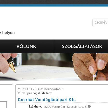
// KCI.HU « üzlet bérbeadás //
11 db ilyen céget találtam:
Cserhát Vendéglátóipari Kft.
Székhely:
8200 Veszprém , Kossuth L. u. 6.