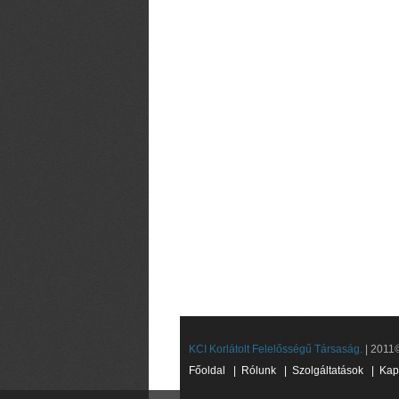
KCI Korlátolt Felelősségű Társaság.
| 2011©
Főoldal
|
Rólunk
|
Szolgáltatások
|
Kap