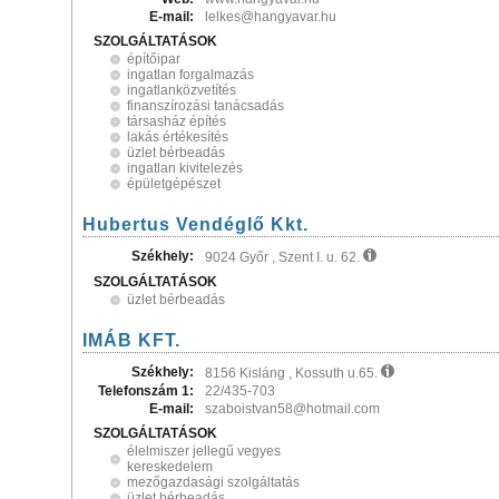
E-mail:
lelkes@hangyavar.hu
SZOLGÁLTATÁSOK
építőipar
ingatlan forgalmazás
ingatlanközvetítés
finanszírozási tanácsadás
társasház építés
lakás értékesítés
üzlet bérbeadás
ingatlan kivitelezés
épületgépészet
Hubertus Vendéglő Kkt.
Székhely:
9024 Győr , Szent I. u. 62.
SZOLGÁLTATÁSOK
üzlet bérbeadás
IMÁB KFT.
Székhely:
8156 Kisláng , Kossuth u.65.
Telefonszám 1:
22/435-703
E-mail:
szaboistvan58@hotmail.com
SZOLGÁLTATÁSOK
élelmiszer jellegű vegyes
kereskedelem
mezőgazdasági szolgáltatás
üzlet bérbeadás